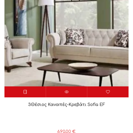
3Θέσιος Καναπές-Κρεβάτι Sofia EF
690,00
€