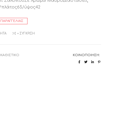
κι ΣαλονιούΣε Χρώμα ΜαύροΔιαστάσεις
0/πλάτος65/ύψος42
 ΠΑΡΑΓΓΕΛΊΑΣ
ΜΗΤΆ
+ ΣΎΓΚΡΙΣΗ
:
ΚΑΘΙΣΤΙΚΟ
ΚΟΙΝΟΠΟΊΗΣΗ: