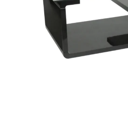
STATUS 
ΔΙΑΦΟΡΑ
ECON
Pocket spring
Continuous spring
Μαξιλάρια
Ανωστρωματα
Ορθοπεδικα
Ανατομικα
Bonnell spring