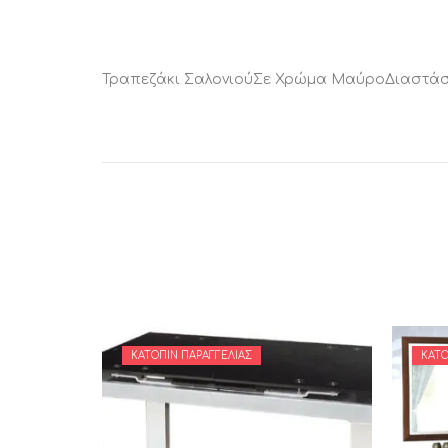
Τραπεζάκι ΣαλονιούΣε Χρώμα ΜαύροΔιαστάσ
ΚΑΤΌΠΙΝ ΠΑΡΑΓΓΕΛΊΑΣ
ΚΑΤΌ