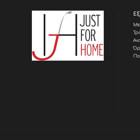
Εξ
Με
Τρ
Αν
Όρ
Πο