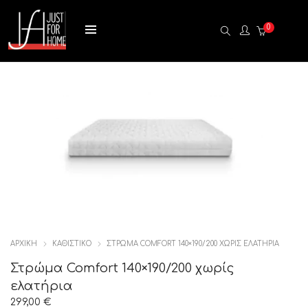
0
ΑΡΧΙΚΉ
ΚΑΘΙΣΤΙΚΟ
ΣΤΡΏΜΑ COMFORT 140×190/200 ΧΩΡΊΣ ΕΛΑΤΉΡΙΑ
Στρώμα Comfort 140×190/200 χωρίς
ελατήρια
299,00
€