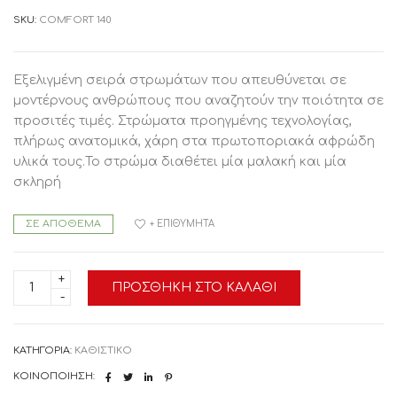
SKU:
COMFORT 140
Εξελιγμένη σειρά στρωμάτων που απευθύνεται σε
μοντέρνους ανθρώπους που αναζητούν την ποιότητα σε
προσιτές τιμές. Στρώματα προηγμένης τεχνολογίας,
πλήρως ανατομικά, χάρη στα πρωτοποριακά αφρώδη
υλικά τους.Το στρώμα διαθέτει μία μαλακή και μία
σκληρή
ΣΕ ΑΠΌΘΕΜΑ
+ ΕΠΙΘΥΜΗΤΆ
Στρώμα
ΠΡΟΣΘΉΚΗ ΣΤΟ ΚΑΛΆΘΙ
Comfort
140x190/200
χωρίς
ελατήρια
ποσότητα
ΚΑΤΗΓΟΡΊΑ:
ΚΑΘΙΣΤΙΚΟ
ΚΟΙΝΟΠΟΊΗΣΗ: