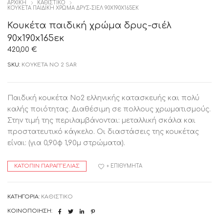
ΑΡΧΙΚΉ
ΚΑΘΙΣΤΙΚΟ
ΚΟΥΚΈΤΑ ΠΑΙΔΙΚΉ ΧΡΏΜΑ ΔΡΥΣ-ΣΙΈΛ 90X190X165ΕΚ
Κουκέτα παιδική χρώμα δρυς-σιέλ
90x190x165εκ
420,00
€
SKU:
KOYKETA NO 2 SAR
Παιδική κουκέτα Nο2 ελληνικής κατασκευής και πολύ
καλής ποιότητας. Διαθέσιμη σε πολλους χρωματισμούς.
Στην τιμή της περιλαμβάνονται: μεταλλική σκάλα και
προστατευτικό κάγκελο. Οι διαστάσεις της κουκέτας
είναι: (για 0,90φ 1,90μ στρώματα).
ΚΑΤΌΠΙΝ ΠΑΡΑΓΓΕΛΊΑΣ
+ ΕΠΙΘΥΜΗΤΆ
ΚΑΤΗΓΟΡΊΑ:
ΚΑΘΙΣΤΙΚΟ
ΚΟΙΝΟΠΟΊΗΣΗ: