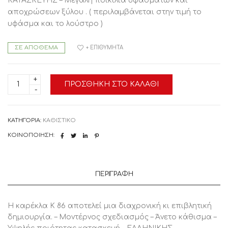
ΚΑΤΑΣΚΕΥΗΣ – Μεγάλη ποικιλία υφασμάτων και
αποχρώσεων ξύλου . ( περιλαμβάνεται στην τιμή το
υφάσμα και το λούστρο )
ΣΕ ΑΠΌΘΕΜΑ
+ ΕΠΙΘΥΜΗΤΆ
ΚΑΡΕΚΛΑ
ΠΡΟΣΘΉΚΗ ΣΤΟ ΚΑΛΆΘΙ
ΤΡΑΠΕΖΑΡΙΑΣ
Κ86
ποσότητα
ΚΑΤΗΓΟΡΊΑ:
ΚΑΘΙΣΤΙΚΟ
ΚΟΙΝΟΠΟΊΗΣΗ:
ΠΕΡΙΓΡΑΦΉ
Η καρέκλα Κ 86 αποτελεί μια διαχρονική κι επιβλητική
δημιουργία. – Μοντέρνος σχεδιασμός – Άνετο κάθισμα –