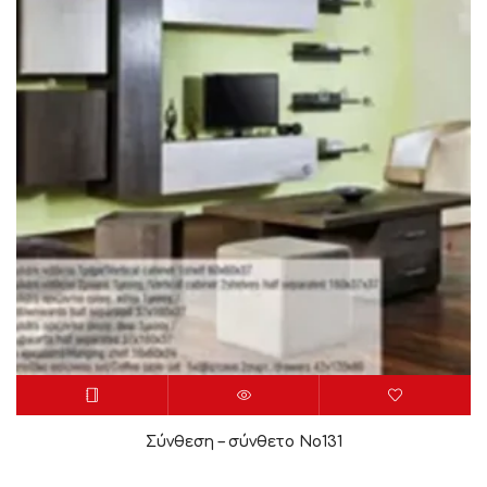
Σύνθεση – σύνθετο Νο131