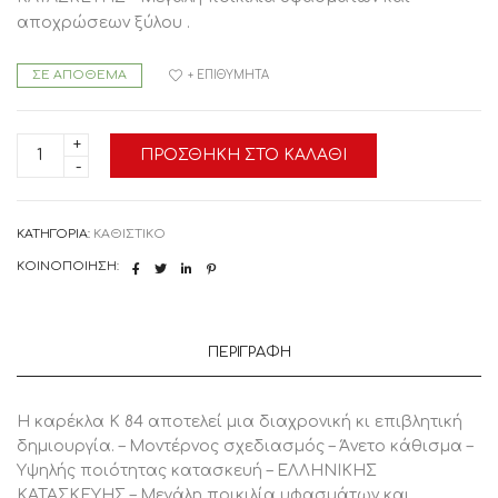
αποχρώσεων ξύλου .
ΣΕ ΑΠΌΘΕΜΑ
+ ΕΠΙΘΥΜΗΤΆ
ΚΑΡΕΚΛΑ
ΠΡΟΣΘΉΚΗ ΣΤΟ ΚΑΛΆΘΙ
ΤΡΑΠΕΖΑΡΙΑΣ
Κ84
ποσότητα
ΚΑΤΗΓΟΡΊΑ:
ΚΑΘΙΣΤΙΚΟ
ΚΟΙΝΟΠΟΊΗΣΗ:
ΠΕΡΙΓΡΑΦΉ
Η καρέκλα Κ 84 αποτελεί μια διαχρονική κι επιβλητική
δημιουργία. – Μοντέρνος σχεδιασμός – Άνετο κάθισμα –
Υψηλής ποιότητας κατασκευή – ΕΛΛΗΝΙΚΗΣ
ΚΑΤΑΣΚΕΥΗΣ – Μεγάλη ποικιλία υφασμάτων και