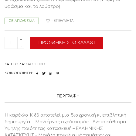
υφάσμα και το λούστρο)
ΣΕ ΑΠΌΘΕΜΑ
+ ΕΠΙΘΥΜΗΤΆ
ΚΑΡΕΚΛΑ
ΠΡΟΣΘΉΚΗ ΣΤΟ ΚΑΛΆΘΙ
ΤΡΑΠΕΖΑΡΙΑΣ
Κ83
ποσότητα
ΚΑΤΗΓΟΡΊΑ:
ΚΑΘΙΣΤΙΚΟ
ΚΟΙΝΟΠΟΊΗΣΗ:
ΠΕΡΙΓΡΑΦΉ
Η καρέκλα Κ 83 αποτελεί μια διαχρονική κι επιβλητική
δημιουργία. – Μοντέρνος σχεδιασμός – Άνετο κάθισμα –
Υψηλής ποιότητας κατασκευή – ΕΛΛΗΝΙΚΗΣ
ΚΑΤΑΣΚΕΥΗΣ – Μεγάλη ποικιλία υφασμάτων και