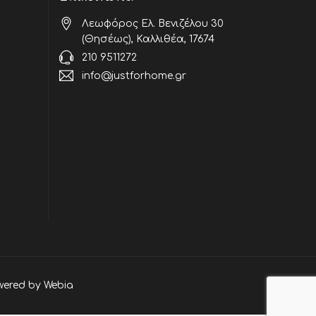
Λεωφόρος Ελ. Βενιζέλου 30
(Θησέως), Καλλιθέα, 17674
210 9511272
info@justforhome.gr
wered by
Webia