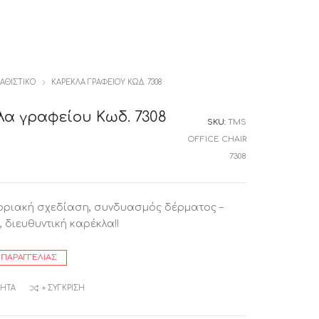
ΑΘΙΣΤΙΚΟ
ΚΑΡΈΚΛΑ ΓΡΑΦΕΊΟΥ ΚΩΔ. 7308
λα γραφείου Κωδ. 7308
SKU:
TMS
OFFICE CHAIR
7308
ριακή σχεδίαση, συνδυασμός δέρματος –
, διευθυντική καρέκλα!!
 ΠΑΡΑΓΓΕΛΊΑΣ
ΜΗΤΆ
+ ΣΎΓΚΡΙΣΗ