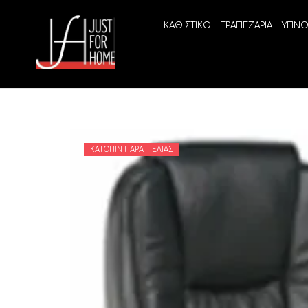
ΚΑΘΙΣΤΙΚΟ
ΤΡΑΠΕΖΑΡΙΑ
ΥΠΝΟ
ΚΑΤΌΠΙΝ ΠΑΡΑΓΓΕΛΊΑΣ
ECO SLEEP
LINEA
Ανατομικά στρώματα χωρίς ελατήρια
High Qu
Ανατομικά στρώματα
ELIXIR 
Ανωστρώματα
BEYOND
VITALIT