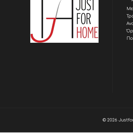
Με
Τρ
Αν
Όρ
Πο
© 2026 Justfo