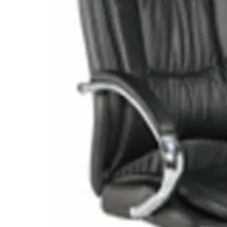
STATUS 
ΔΙΑΦΟΡΑ
ECON
Pocket spring
Continuous spring
Μαξιλάρια
Ανωστρωματα
Ορθοπεδικα
Ανατομικα
Bonnell spring