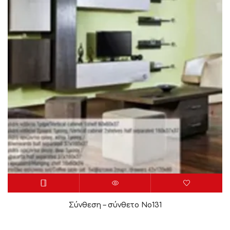
Σύνθεση – σύνθετο Νο131