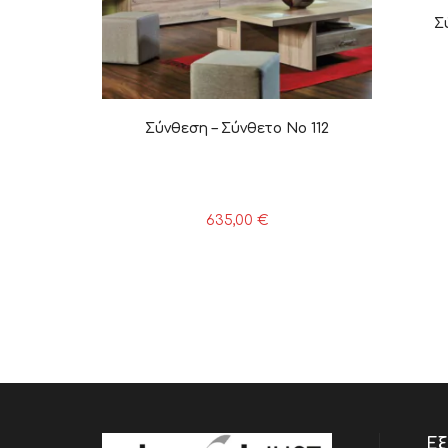
Σ
Σύνθεση – Σύνθετο Νο 112
635,00
€
Εξ