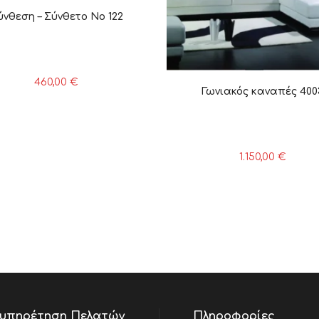
ύνθεση – Σύνθετο Νο 122
460,00
€
Γωνιακός καναπές 400
1.150,00
€
υπηρέτηση Πελατών
Πληροφορίες