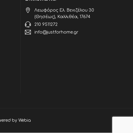
Λεωφόρος Ελ. Βενιζέλου 30
(Θησέως), Καλλιθέα, 17674
210 9511272
info@justforhome.gr
wered by
Webia