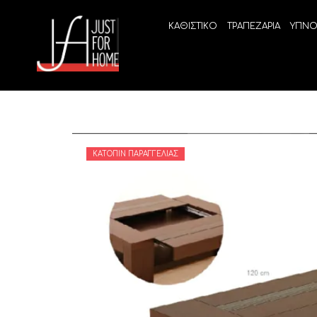
ΚΑΘΙΣΤΙΚΟ
ΤΡΑΠΕΖΑΡΙΑ
ΥΠΝΟ
ΚΑΤΌΠΙΝ ΠΑΡΑΓΓΕΛΊΑΣ
ECO SLEEP
LINEA
Ανατομικά στρώματα χωρίς ελατήρια
High Qu
Ανατομικά στρώματα
ELIXIR 
Ανωστρώματα
BEYOND
VITALIT