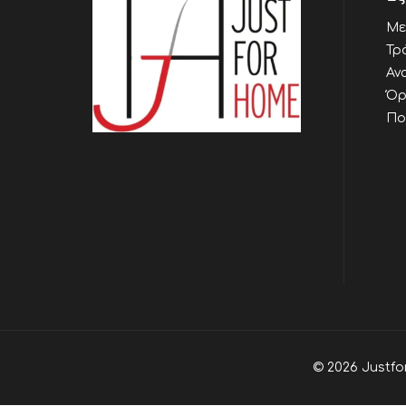
Με
Τρ
Αν
Όρ
Πο
© 2026 Justfo