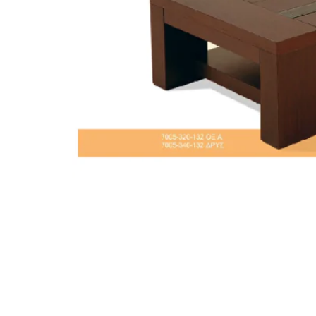
STATUS 
ΔΙΑΦΟΡΑ
ECON
Pocket spring
Continuous spring
Μαξιλάρια
Ανωστρωματα
Ορθοπεδικα
Ανατομικα
Bonnell spring