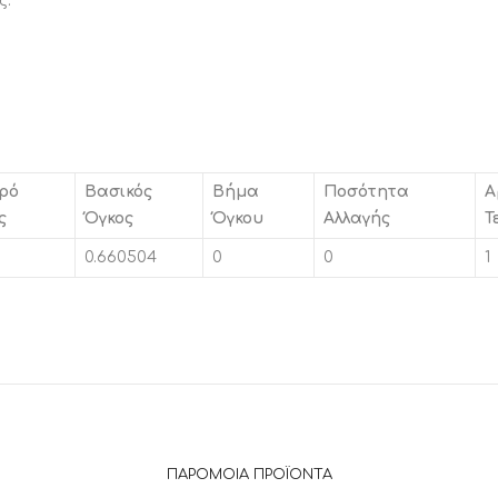
ς.
ρό
Βασικός
Βήμα
Ποσότητα
Α
ς
Όγκος
Όγκου
Αλλαγής
Τ
0.660504
0
0
1
ΠΑΡΌΜΟΙΑ ΠΡΟΪΌΝΤΑ