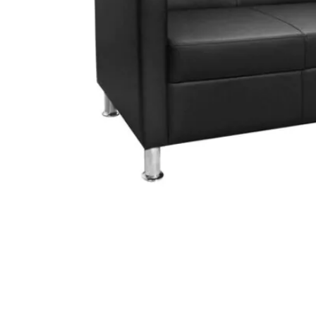
STATUS 
ΔΙΑΦΟΡΑ
ECON
Pocket spring
Continuous spring
Μαξιλάρια
Ανωστρωματα
Ορθοπεδικα
Ανατομικα
Bonnell spring