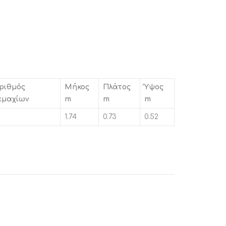
ριθμός
Μήκος
Πλάτος
Ύψος
εμαχίων
m
m
m
1.74
0.73
0.52