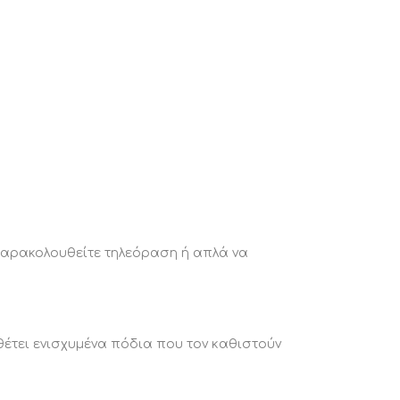
α
α παρακολουθείτε τηλεόραση ή απλά να
.
θέτει ενισχυμένα πόδια που τον καθιστούν