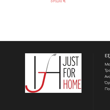
595,00
€
Εξ
Με
Τρ
Αν
Όρ
Πο