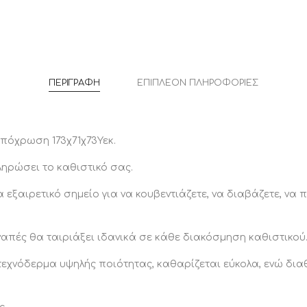
ποσότητ
ΠΕΡΙΓΡΑΦΉ
ΕΠΙΠΛΈΟΝ ΠΛΗΡΟΦΟΡΊΕΣ
πόχρωση 173χ71χ73Υεκ.
ηρώσει το καθιστικό σας.
α εξαιρετικό σημείο για να κουβεντιάζετε, να διαβάζετε, ν
απές θα ταιριάξει ιδανικά σε κάθε διακόσμηση καθιστικού
τεχνόδερμα υψηλής ποιότητας, καθαρίζεται εύκολα, ενώ δια