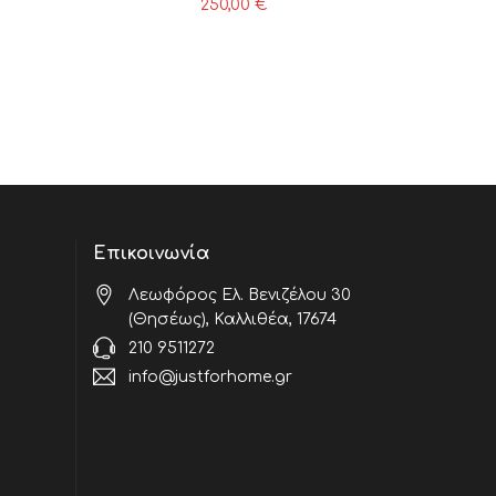
250,00
€
Επικοινωνία
Λεωφόρος Ελ. Βενιζέλου 30
(Θησέως), Καλλιθέα, 17674
210 9511272
info@justforhome.gr