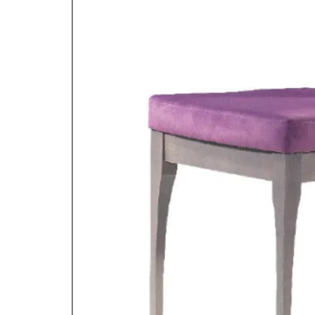
STATUS 
ΔΙΑΦΟΡΑ
ECON
Pocket spring
Continuous spring
Μαξιλάρια
Ανωστρωματα
Ορθοπεδικα
Ανατομικα
Bonnell spring