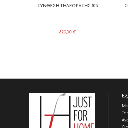
ΣΥΝΘΕΣΗ ΤΗΛΕΟΡΑΣΗΣ 103
Σ
820,00
€
Εξ
Με
Τρ
Αν
Όρ