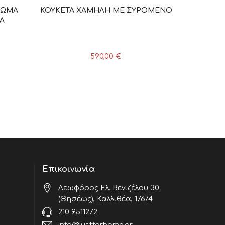
ΤΡΩΜΑ
ΚΟΥΚΕΤΑ ΧΑΜΗΛΗ ΜΕ ΣΥΡΟΜΕΝΟ
ΜΑ
590,00
€
Επικοινωνία
Λεωφόρος Ελ. Βενιζέλου 30
(Θησέως), Καλλιθέα, 17674
210 9511272