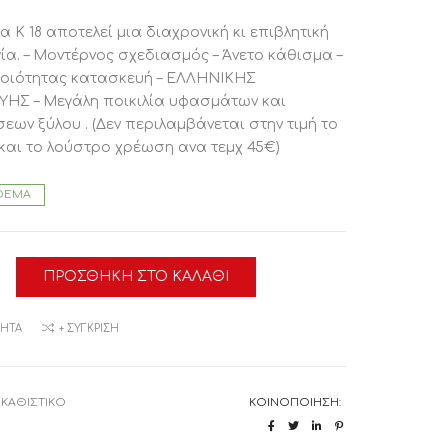
α Κ 18 αποτελεί μια διαχρονική κι επιβλητική
ία. – Μοντέρνος σχεδιασμός – Άνετο κάθισμα –
ποιότητας κατασκευή – ΕΛΛΗΝΙΚΗΣ
ΗΣ – Μεγάλη ποικιλία υφασμάτων και
ων ξύλου . (Δεν περιλαμβάνεται στην τιμή το
αι το λούστρο χρέωση ανα τεμχ 45€)
ΘΕΜΑ
Α
ΠΡΟΣΘΉΚΗ ΣΤΟ ΚΑΛΆΘΙ
ΡΙΑΣ
α
ΜΗΤΆ
+ ΣΎΓΚΡΙΣΗ
:
ΚΑΘΙΣΤΙΚΟ
ΚΟΙΝΟΠΟΊΗΣΗ: