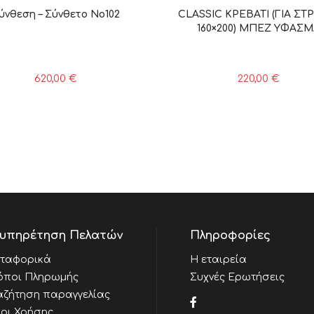
ύνθεση – Σύνθετο Νο102
CLASSIC ΚΡΕΒΑΤΙ (ΓΙΑ Σ
160×200) ΜΠΕΖ YΦΑΣ
620,00
€
220,00
€
υπηρέτηση Πελατών
Πληροφορίες
ταφορικά
Η εταιρεία
όποι Πληρωμής
Συχνές Ερωτήσεις
αζήτηση παραγγελίας
οι Χρήσης