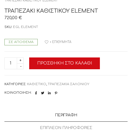
ΤΡΑΠΕΖΑΚΙ ΚΑΘΙΣΤΙΚΟΥ ELEMENT
ΤΡΑΠΕΖΑΚΙ ΚΑΘΙΣΤΙΚΟΥ ELEMENT
720,00
€
SKU:
EGL ELEMENT
ΣΕ ΑΠΌΘΕΜΑ
+ ΕΠΙΘΥΜΗΤΆ
ΤΡΑΠΕΖΑΚΙ
ΠΡΟΣΘΉΚΗ ΣΤΟ ΚΑΛΆΘΙ
ΚΑΘΙΣΤΙΚΟΥ
ELEMENT
ποσότητα
ΚΑΤΗΓΟΡΊΕΣ:
ΚΑΘΙΣΤΙΚΟ
,
ΤΡΑΠΕΖΑΚΙΑ ΣΑΛΟΝΙΟΥ
ΚΟΙΝΟΠΟΊΗΣΗ:
ΠΕΡΙΓΡΑΦΉ
ΕΠΙΠΛΈΟΝ ΠΛΗΡΟΦΟΡΊΕΣ