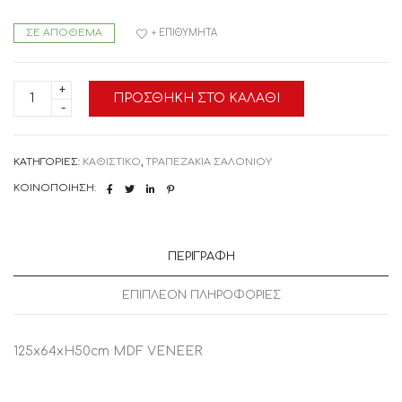
ΣΕ ΑΠΌΘΕΜΑ
+ ΕΠΙΘΥΜΗΤΆ
04-
ΠΡΟΣΘΉΚΗ ΣΤΟ ΚΑΛΆΘΙ
0689
HISTORY
COFFEE
TABLE
ΛΕΥΚΟ
ΚΑΤΗΓΟΡΊΕΣ:
ΚΑΘΙΣΤΙΚΟ
,
ΤΡΑΠΕΖΑΚΙΑ ΣΑΛΟΝΙΟΥ
ΦΥΣΙΚΟ
125x64xH50cm
ΚΟΙΝΟΠΟΊΗΣΗ:
125x64xH50cm,
1
Τεμάχιο
ποσότητα
ΠΕΡΙΓΡΑΦΉ
ΕΠΙΠΛΈΟΝ ΠΛΗΡΟΦΟΡΊΕΣ
125x64xH50cm MDF VENEER