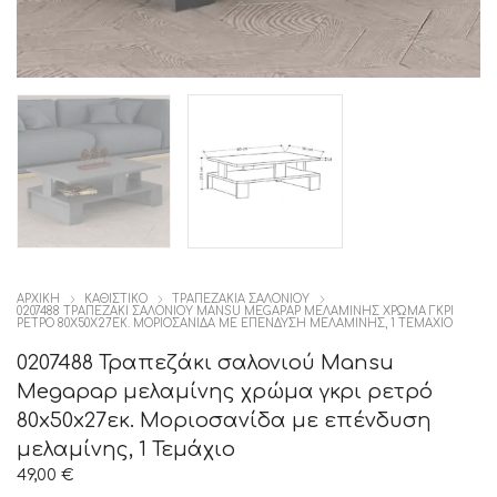
ΑΡΧΙΚΉ
ΚΑΘΙΣΤΙΚΟ
ΤΡΑΠΕΖΑΚΙΑ ΣΑΛΟΝΙΟΥ
0207488 ΤΡΑΠΕΖΆΚΙ ΣΑΛΟΝΙΟΎ MANSU MEGAPAP ΜΕΛΑΜΊΝΗΣ ΧΡΏΜΑ ΓΚΡΙ
ΡΕΤΡΌ 80X50X27ΕΚ. ΜΟΡΙΟΣΑΝΊΔΑ ΜΕ ΕΠΈΝΔΥΣΗ ΜΕΛΑΜΊΝΗΣ, 1 ΤΕΜΆΧΙΟ
0207488 Τραπεζάκι σαλονιού Mansu
Megapap μελαμίνης χρώμα γκρι ρετρό
80x50x27εκ. Μοριοσανίδα με επένδυση
μελαμίνης, 1 Τεμάχιο
49,00
€