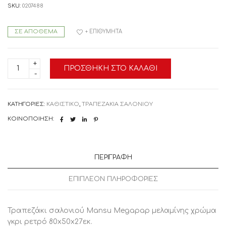
SKU:
0207488
ΣΕ ΑΠΌΘΕΜΑ
+ ΕΠΙΘΥΜΗΤΆ
0207488
ΠΡΟΣΘΉΚΗ ΣΤΟ ΚΑΛΆΘΙ
Τραπεζάκι
σαλονιού
Mansu
Megapap
μελαμίνης
ΚΑΤΗΓΟΡΊΕΣ:
ΚΑΘΙΣΤΙΚΟ
,
ΤΡΑΠΕΖΑΚΙΑ ΣΑΛΟΝΙΟΥ
χρώμα
γκρι
ΚΟΙΝΟΠΟΊΗΣΗ:
ρετρό
80x50x27εκ.
Μοριοσανίδα
με
επένδυση
ΠΕΡΙΓΡΑΦΉ
μελαμίνης,
1
Τεμάχιο
ΕΠΙΠΛΈΟΝ ΠΛΗΡΟΦΟΡΊΕΣ
ποσότητα
Τραπεζάκι σαλονιού Mansu Megapap μελαμίνης χρώμα
γκρι ρετρό 80x50x27εκ.