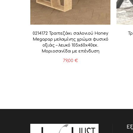
0214172 Τραπεζάκι σαλονιού Honey
Τρ
Megapap μελαμίνης χρώμα φυσικό
οξιάς – λευκό 105x60x40εκ.
Μοριοσανίδα με επένδυση
μελαμίνης, 1 Τεμάχιο
79,00
€
Εξ