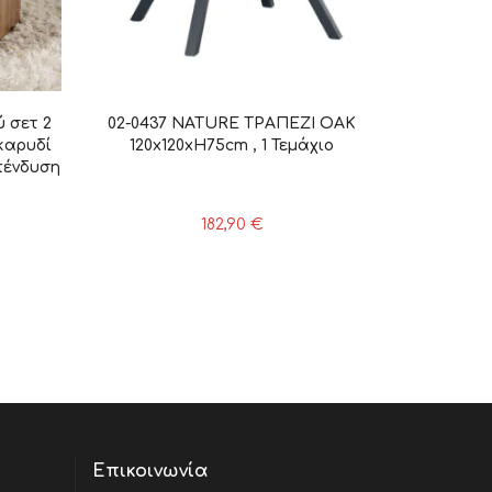
 σετ 2
02-0437 NATURE ΤΡΑΠΕΖΙ OAK
καρυδί
120x120xH75cm , 1 Τεμάχιο
πένδυση
182,90
€
Επικοινωνία