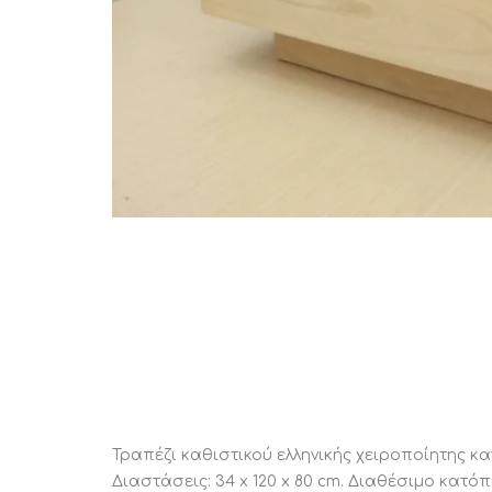
STATUS 
ΔΙΑΦΟΡΑ
ECON
Pocket spring
Continuous spring
Μαξιλάρια
Ανωστρωματα
Ορθοπεδικα
Ανατομικα
Bonnell spring
Τραπέζι καθιστικού ελληνικής χειροποίητης κα
Διαστάσεις: 34 x 120 x 80 cm. Διαθέσιμο κατ