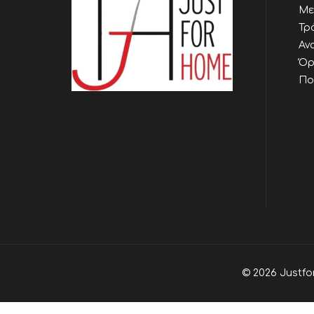
Με
Τρ
Αν
Όρ
Πο
© 2026 Justfo