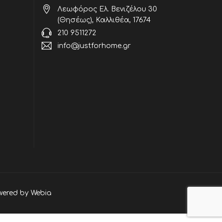
Λεωφόρος Ελ. Βενιζέλου 30
(Θησέως), Καλλιθέα, 17674
210 9511272
info@justforhome.gr
wered by
Webia