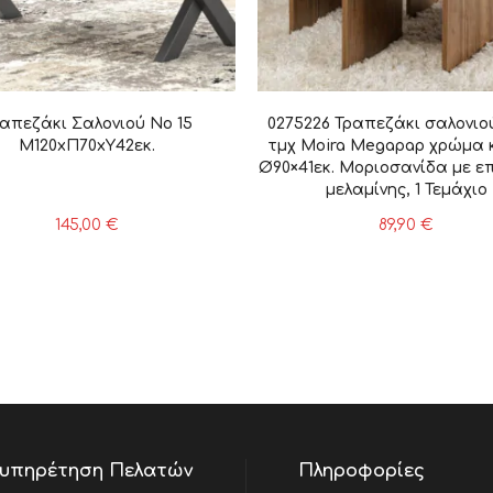
απεζάκι Σαλονιού Νο 15
0275226 Τραπεζάκι σαλονιού
Μ120xΠ70xΥ42εκ.
τμχ Moira Megapap χρώμα 
Ø90×41εκ. Μοριοσανίδα με ε
μελαμίνης, 1 Τεμάχιο
145,00
€
89,90
€
υπηρέτηση Πελατών
Πληροφορίες