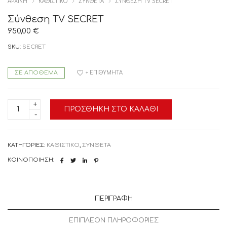
ΑΡΧΙΚΉ
ΚΑΘΙΣΤΙΚΟ
ΣΥΝΘΕΤΑ
ΣΎΝΘΕΣΗ TV SECRET
Σύνθεση TV SECRET
950,00
€
SKU:
SECRET
ΣΕ ΑΠΌΘΕΜΑ
+ ΕΠΙΘΥΜΗΤΆ
Σύνθεση
ΠΡΟΣΘΉΚΗ ΣΤΟ ΚΑΛΆΘΙ
TV
SECRET
ποσότητα
ΚΑΤΗΓΟΡΊΕΣ:
ΚΑΘΙΣΤΙΚΟ
,
ΣΥΝΘΕΤΑ
ΚΟΙΝΟΠΟΊΗΣΗ:
ΠΕΡΙΓΡΑΦΉ
ΕΠΙΠΛΈΟΝ ΠΛΗΡΟΦΟΡΊΕΣ