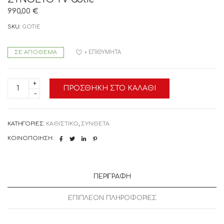
990,00
€
SKU:
GOTIE
ΣΕ ΑΠΌΘΕΜΑ
+ ΕΠΙΘΥΜΗΤΆ
ΣΥΝΘΕΤΟ
ΠΡΟΣΘΉΚΗ ΣΤΟ ΚΑΛΆΘΙ
TV
Gotie
ποσότητα
ΚΑΤΗΓΟΡΊΕΣ:
ΚΑΘΙΣΤΙΚΟ
,
ΣΥΝΘΕΤΑ
ΚΟΙΝΟΠΟΊΗΣΗ:
ΠΕΡΙΓΡΑΦΉ
ΕΠΙΠΛΈΟΝ ΠΛΗΡΟΦΟΡΊΕΣ