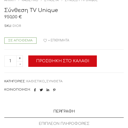
ΑΡΧΙΚΉ
ΚΑΘΙΣΤΙΚΟ
ΣΥΝΘΕΤΑ
ΣΎΝΘΕΣΗ TV UNIQUE
Σύνθεση TV Unique
950,00
€
SKU:
DIOR
ΣΕ ΑΠΌΘΕΜΑ
+ ΕΠΙΘΥΜΗΤΆ
Σύνθεση
ΠΡΟΣΘΉΚΗ ΣΤΟ ΚΑΛΆΘΙ
TV
Unique
ποσότητα
ΚΑΤΗΓΟΡΊΕΣ:
ΚΑΘΙΣΤΙΚΟ
,
ΣΥΝΘΕΤΑ
ΚΟΙΝΟΠΟΊΗΣΗ:
ΠΕΡΙΓΡΑΦΉ
ΕΠΙΠΛΈΟΝ ΠΛΗΡΟΦΟΡΊΕΣ