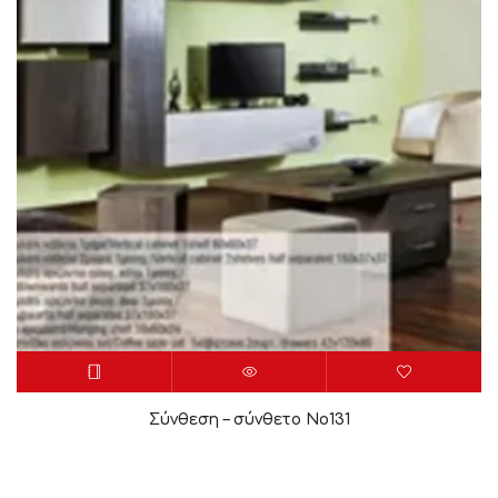
Σύνθεση – σύνθετο Νο131