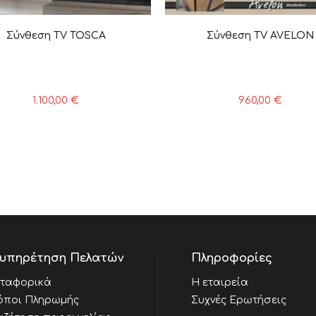
Σύνθεση TV TOSCA
Σύνθεση TV AVELON
1.100,00
€
960,00
€
υπηρέτηση Πελατών
Πληροφορίες
ταφορικά
Η εταιρεία
όποι Πληρωμής
Συχνές Ερωτήσεις