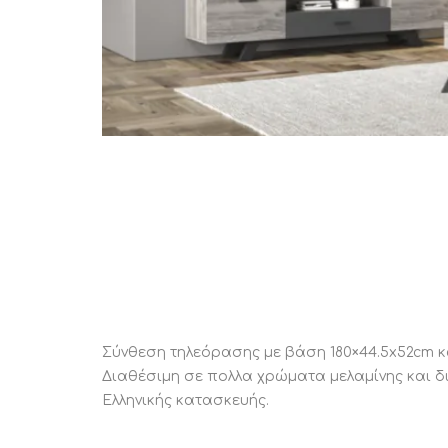
STATUS 
ΔΙΑΦΟΡΑ
ECON
Pocket spring
Continuous spring
Μαξιλάρια
Ανωστρωματα
Ορθοπεδικα
Ανατομικα
Bonnell spring
Σύνθεση τηλεόρασης με βάση 180×44.5x52cm κ
Διαθέσιμη σε πολλα χρώματα μελαμίνης και δ
Ελληνικής κατασκευής.