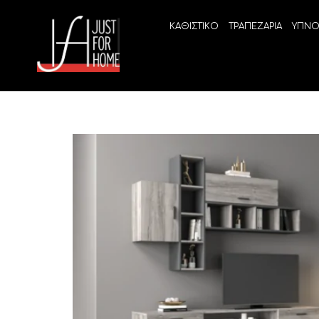
ΚΑΘΙΣΤΙΚΟ
ΤΡΑΠΕΖΑΡΙΑ
ΥΠΝΟ
ECO SLEEP
LINEA
Ανατομικά στρώματα χωρίς ελατήρια
High Qu
Ανατομικά στρώματα
ELIXIR 
Ανωστρώματα
BEYOND
VITALIT