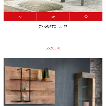
ΣΥΝΘΕΤΟ Νο 27
362,00
€