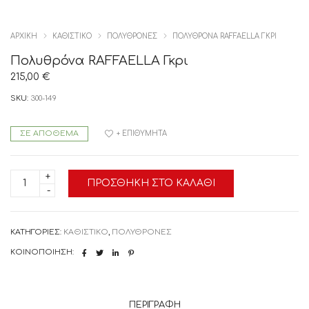
ΑΡΧΙΚΉ
ΚΑΘΙΣΤΙΚΟ
ΠΟΛΥΘΡΟΝΕΣ
ΠΟΛΥΘΡΌΝΑ RAFFAELLA ΓΚΡΙ
Πολυθρόνα RAFFAELLA Γκρι
215,00
€
SKU:
300-149
ΣΕ ΑΠΌΘΕΜΑ
+ ΕΠΙΘΥΜΗΤΆ
Πολυθρόνα
ΠΡΟΣΘΉΚΗ ΣΤΟ ΚΑΛΆΘΙ
RAFFAELLA
Γκρι
ποσότητα
ΚΑΤΗΓΟΡΊΕΣ:
ΚΑΘΙΣΤΙΚΟ
,
ΠΟΛΥΘΡΟΝΕΣ
ΚΟΙΝΟΠΟΊΗΣΗ:
ΠΕΡΙΓΡΑΦΉ