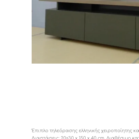
STATUS 
ΔΙΑΦΟΡΑ
ECON
Pocket spring
Continuous spring
Μαξιλάρια
Ανωστρωματα
Ορθοπεδικα
Ανατομικα
Bonnell spring
Έπιπλο τηλεόρασης ελληνικής χειροποίητης κα
Διαστάσεις: 20+30 x 150 x 40 cm. Διαθέσιμο 