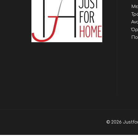
Με
Τρ
Αν
Όρ
Πο
© 2026 Justfo