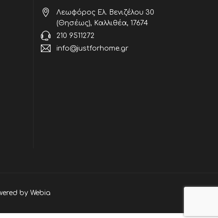
Λεωφόρος Ελ. Βενιζέλου 30
(Θησέως), Καλλιθέα, 17674
210 9511272
info@justforhome.gr
wered by
Webia