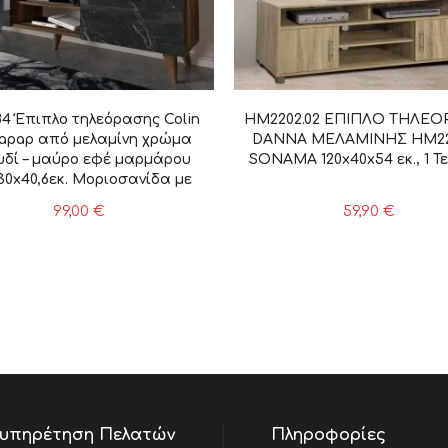
84 Έπιπλο τηλεόρασης Colin
HM2202.02 ΕΠΙΠΛΟ ΤΗΛΕ
apap από μελαμίνη χρώμα
DANNA ΜΕΛΑΜΙΝΗΣ HM22
υδί – μαύρο εφέ μαρμάρου
SONAMA 120x40x54 εκ., 1 Τ
30x40,6εκ. Μοριοσανίδα με
δυση μελαμίνης, 1 Τεμάχιο
99,00
€
59,90
€
υπηρέτηση Πελατών
Πληροφορίες