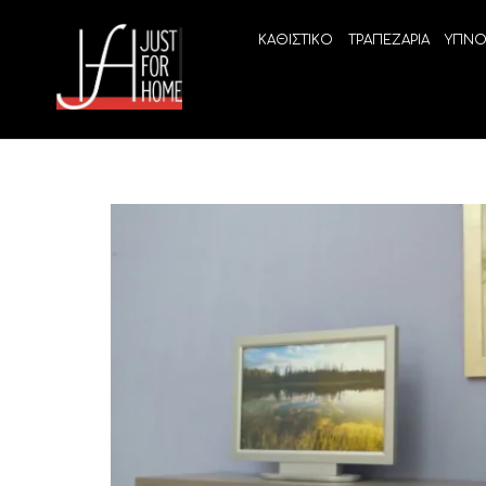
ΚΑΘΙΣΤΙΚΟ
ΤΡΑΠΕΖΑΡΙΑ
ΥΠΝΟ
ECO SLEEP
LINEA
Ανατομικά στρώματα χωρίς ελατήρια
High Qu
Ανατομικά στρώματα
ELIXIR 
Ανωστρώματα
BEYOND
VITALIT