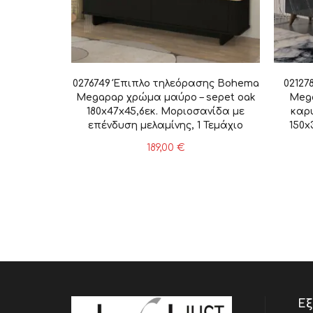
0276749 Έπιπλο τηλεόρασης Bohema
02127
Megapap χρώμα μαύρο – sepet oak
Meg
180x47x45,6εκ. Μοριοσανίδα με
καρ
επένδυση μελαμίνης, 1 Τεμάχιο
150x
επέν
189,00
€
Εξ