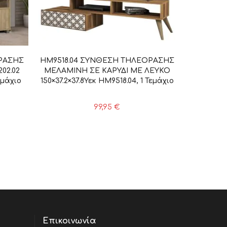
ΟΡΑΣΗΣ
HM9518.04 ΣΥΝΘΕΣΗ ΤΗΛΕΟΡΑΣΗΣ
02.02
ΜΕΛΑΜΙΝΗ ΣΕ ΚΑΡΥΔΙ ΜΕ ΛΕΥΚΟ
εμάχιο
150×37.2×37.8Υεκ HM9518.04, 1 Τεμάχιο
99,95
€
Επικοινωνία