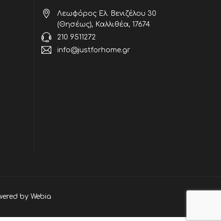
Λεωφόρος Ελ. Βενιζέλου 30
(Θησέως), Καλλιθέα, 17674
210 9511272
info@justforhome.gr
wered by
Webia