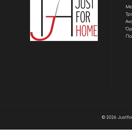
Με
Τρ
Αν
Όρ
Πο
© 2026 Justfo