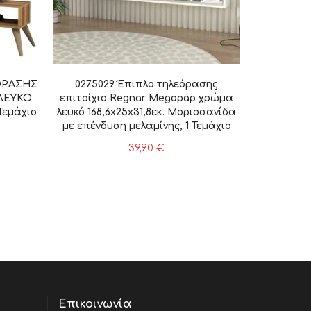
ΟΡΑΣΗΣ
0275029 Έπιπλο τηλεόρασης
ΛΕΥΚΟ
επιτοίχιο Regnar Megapap χρώμα
 Τεμάχιο
λευκό 168,6x25x31,8εκ. Μοριοσανίδα
με επένδυση μελαμίνης, 1 Τεμάχιο
39,90
€
Επικοινωνία