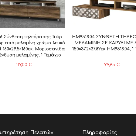
26 Σύνθεση τηλεόρασης Tulip
HM9518.04 ΣΥΝΘΕΣΗ ΤΗΛΕ
p από μελαμίνη χρώμα λευκό
ΜΕΛΑΜΙΝΗ ΣΕ ΚΑΡΥΔΙ ΜΕ 
ί 160×29,5×160εκ. Μοριοσανίδα
150×37.2×37.8Υεκ HM9518.04, 1
ένδυση μελαμίνης, 1 Τεμάχιο
119,00
€
99,95
€
υπηρέτηση Πελατών
Πληροφορίες