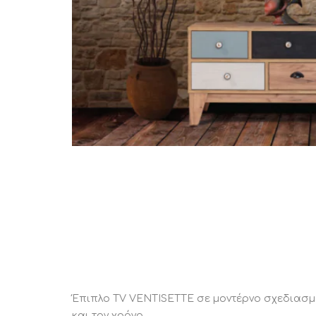
STATUS 
ΔΙΑΦΟΡΑ
ECON
Pocket spring
Continuous spring
Μαξιλάρια
Ανωστρωματα
Ορθοπεδικα
Ανατομικα
Bonnell spring
Έπιπλο TV VENTISETTE σε μοντέρνο σχεδιασμ
και τον χρόνο.