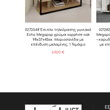
0273548 Έπιπλο τηλεόρασης γωνιακό
02128
Echo Megapap χρώμα sapphire oak
Megapa
98x37x45εκ. Μοριοσανίδα με
– καρυδ
επένδυση μελαμίνης, 1 Τεμάχιο
με επ
69,00
€
Εξ