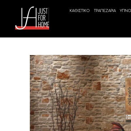
ΚΑΘΙΣΤΙΚΟ
ΤΡΑΠΕΖΑΡΙΑ
ΥΠΝΟ
ECO SLEEP
LINEA
Ανατομικά στρώματα χωρίς ελατήρια
High Qu
Ανατομικά στρώματα
ELIXIR 
Ανωστρώματα
BEYOND
VITALIT