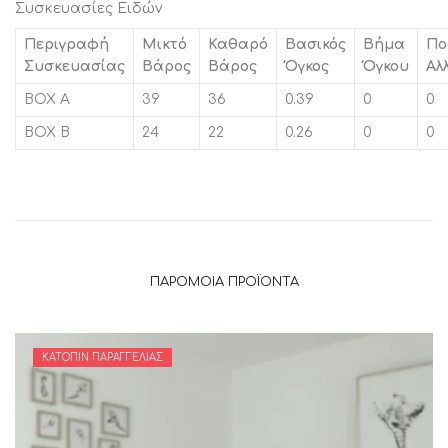
Συσκευασίες Ειδών
Περιγραφή
Μικτό
Καθαρό
Βασικός
Βήμα
Πο
Συσκευασίας
Βάρος
Βάρος
Όγκος
Όγκου
Αλ
BOX A
39
36
0.39
0
0
BOX B
24
22
0.26
0
0
ΠΑΡΌΜΟΙΑ ΠΡΟΪΌΝΤΑ
ΚΑΤΌΠΙΝ ΠΑΡΑΓΓΕΛΊΑΣ