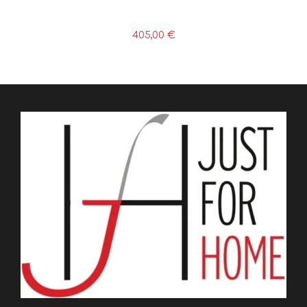
405,00
€