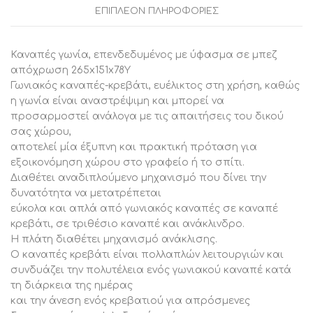
αποθ/
ΕΠΙΠΛΈΟΝ ΠΛΗΡΟΦΟΡΊΕΣ
Διαθέτει ενισχυμένα μεταλλικά πόδια σε ασημί
κό
χώρο
απόχρωση και είναι ιδιαίτερα σταθερός και
,
ανθεκτικός.
1
Καναπές γωνία, επενδεδυμένος με ύφασμα σε μπεζ
Τεμάχιο
Αποτελεί ιδανική επιλογή για εσάς που αναζητάτε κάτι
ποσότητα
απόχρωση 265x151x78Υ
κομψό, λειτουργικό και ποιοτικό.
Γωνιακός καναπές-κρεβάτι, ευέλικτος στη χρήση, καθώς
η γωνία είναι αναστρέψιμη και μπορεί να
Διαστάσεις γωνίας: 265×78-151×78 εκ.
προσαρμοστεί ανάλογα με τις απαιτήσεις του δικού
Ύψος καθίσματος: 40 εκ.
σας χώρου,
Ύψος μπράτσων: 58 εκ.
αποτελεί μία έξυπνη και πρακτική πρόταση για
εξοικονόμηση χώρου στο γραφείο ή το σπίτι.
Διαστάσεις καθίσματος: 240×54-127 εκ.
Διαθέτει αναδιπλούμενο μηχανισμό που δίνει την
Διαστάσεις κρεβατιού γωνία: 240×102-175×40 εκ.
δυνατότητα να μετατρέπεται
εύκολα και απλά από γωνιακός καναπές σε καναπέ
Διαστάσεις υπέρδιπλου κρεβατιού: 171x169x40 εκ.
κρεβάτι, σε τριθέσιο καναπέ και ανάκλινδρο.
Η πλάτη διαθέτει μηχανισμό ανάκλισης.
Διαστάσεις 3θ καναπέ: 196x78x78 εκ.
Ο καναπές κρεβάτι είναι πολλαπλών λειτουργιών και
Ύψος καθίσματος: 40 εκ.
συνδυάζει την πολυτέλεια ενός γωνιακού καναπέ κατά
Ύψος μπράτσων: 58 εκ.
τη διάρκεια της ημέρας
και την άνεση ενός κρεβατιού για απρόσμενες
Διαστάσεις καθίσματος: 171×54 εκ.