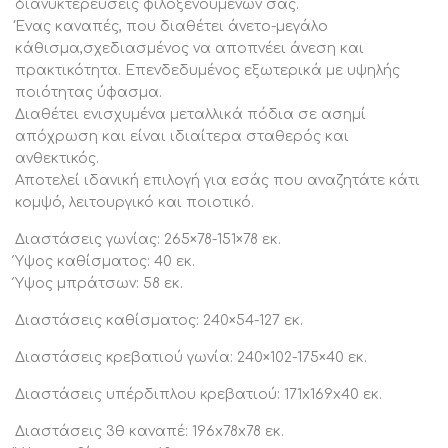
διανυκτερεύσεις φιλοξενούμενών σας.
Διαστάσεις κρεβατιου: 171x102x40 εκ.
Ένας καναπές, που διαθέτει άνετο-μεγάλο
κάθισμα,σχεδιασμένος να αποπνέει άνεση και
Διαστάσεις ανάκλινδρου με μπράτσα: 92x151x78 εκ.
πρακτικότητα. Επενδεδυμένος εξωτερικά με υψηλής
Ύψος καθίσματος: 40 εκ.
ποιότητας ύφασμα.
Ύψος μπράτσων: 58 εκ.
Διαθέτει ενισχυμένα μεταλλικά πόδια σε ασημί
απόχρωση και είναι ιδιαίτερα σταθερός και
Διαστάσεις καθίσματος: 67×127 εκ.
ανθεκτικός.
Αποτελεί ιδανική επιλογή για εσάς που αναζητάτε κάτι
Διαστάσεις κρεβατιού: 175×67 εκ.
κομψό, λειτουργικό και ποιοτικό.
Διαστάσεις ανάκλινδρου χωρίς μπράτσα: 67x151x78 εκ.
Διαστάσεις γωνίας: 265×78-151×78 εκ.
Ύψος καθίσματος: 40 εκ.
Ύψος καθίσματος: 40 εκ.
Ύψος μπράτσων: 58 εκ.
Ύψος μπράτσων: 58 εκ.
Διαστάσεις καθίσματος: 67×127 εκ.
Διαστάσεις καθίσματος: 240×54-127 εκ.
Διαστάσεις κρεβατιού: 175×67 εκ.
Διαστάσεις κρεβατιού γωνία: 240×102-175×40 εκ.
Διαστάσεις υπέρδιπλου κρεβατιού: 171x169x40 εκ.
Διαστάσεις 3θ καναπέ: 196x78x78 εκ.