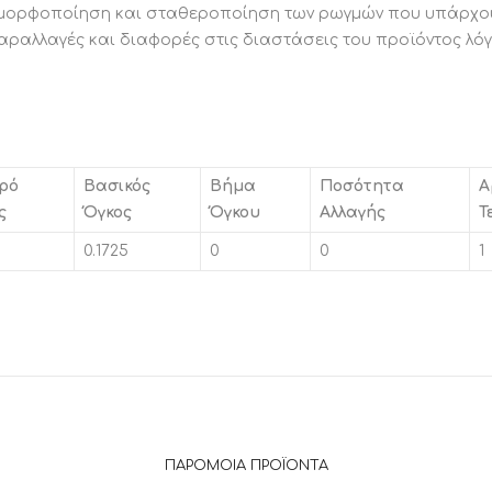
ομορφοποίηση και σταθεροποίηση των ρωγμών που υπάρχουν,
αραλλαγές και διαφορές στις διαστάσεις του προϊόντος λ
ρό
Βασικός
Βήμα
Ποσότητα
Α
ς
Όγκος
Όγκου
Αλλαγής
Τ
0.1725
0
0
1
ΠΑΡΌΜΟΙΑ ΠΡΟΪΌΝΤΑ