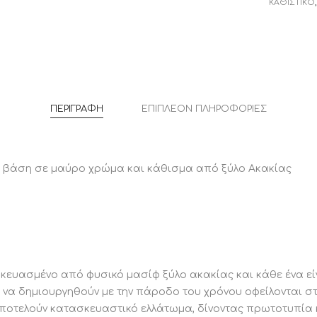
ΚΑΘΙΣΤΙΚΟ
Χωρίς
ξύλο.
πλάτη
Επομένως
,
1
παραλλαγ
Τεμάχιο
προϊόντ
ποσότητ
ξύλου.
Αυτά δεν
ΠΕΡΙΓΡΑΦΉ
ΕΠΙΠΛΈΟΝ ΠΛΗΡΟΦΟΡΊΕΣ
κή βάση σε μαύρο χρώμα και κάθισμα από ξύλο Ακακίας
σκευασμένο από φυσικό μασίφ ξύλο ακακίας και κάθε ένα εί
 να δημιουργηθούν με την πάροδο του χρόνου οφείλονται σ
 αποτελούν κατασκευαστικό ελλάτωμα, δίνοντας πρωτοτυπία 