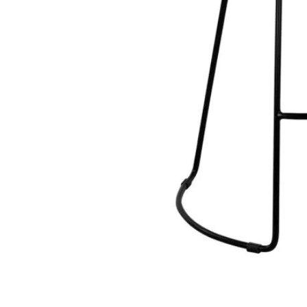
STATUS 
ΔΙΑΦΟΡΑ
ECON
Pocket spring
Continuous spring
Μαξιλάρια
Ανωστρωματα
Ορθοπεδικα
Ανατομικα
Bonnell spring