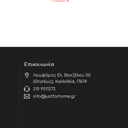
1.150,00
€
Επικοινωνία
Λεωφόρος Ελ. Βενιζέλου 30
(Θησέως), Καλλιθέα, 17674
210 9511272
info@justforhome.gr