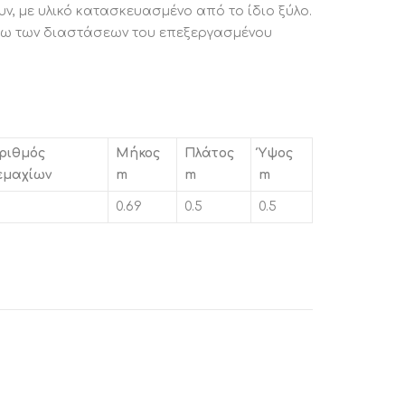
 με υλικό κατασκευασμένο από το ίδιο ξύλο.
όγω των διαστάσεων του επεξεργασμένου
ριθμός
Μήκος
Πλάτος
Ύψος
εμαχίων
m
m
m
0.69
0.5
0.5