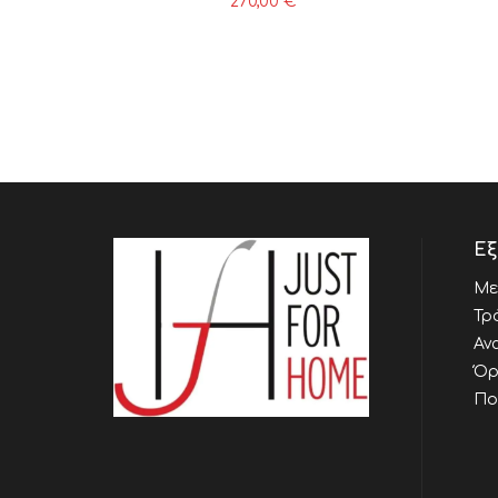
270,00
€
Εξ
Με
Τρ
Αν
Όρ
Πο