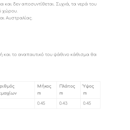
α και δεν αποσυντίθεται. Συχνά, τα νερά του
ύ χώρου.
και Αυστραλίας.
υή και το αναπαυτικό του ψάθινο κάθισμα θα
ριθμός
Μήκος
Πλάτος
Ύψος
εμαχίων
m
m
m
0.45
0.43
0.45