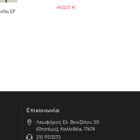
460,00
€
ofia EF
Επικοινωνία
Λεωφόρος Ελ. Βενιζέλου 30
(Θησέως), Καλλιθέα, 17674
210 9511272