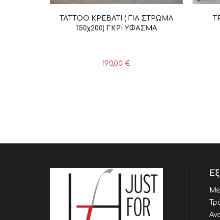
TATTΟΟ ΚΡΕΒΑΤΙ ( ΓΙΑ ΣΤΡΩΜΑ
Τ
150χ200) ΓΚΡΙ ΥΦΑΣΜΑ
190,00
€
Εξ
Με
Τρ
Αν