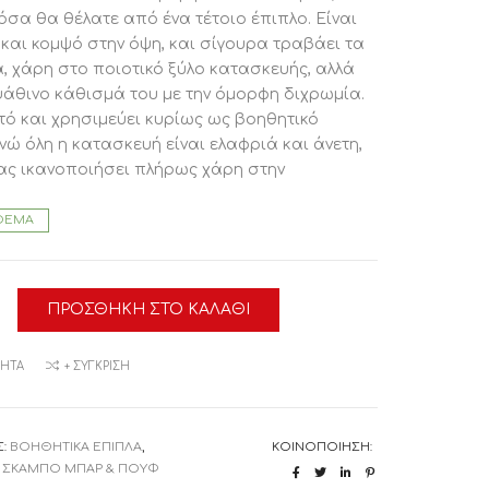
 όσα θα θέλατε από ένα τέτοιο έπιπλο. Είναι
 και κομψό στην όψη, και σίγουρα τραβάει τα
, χάρη στο ποιοτικό ξύλο κατασκευής, αλλά
ψάθινο κάθισμά του με την όμορφη διχρωμία.
ντό και χρησιμεύει κυρίως ως βοηθητικό
ενώ όλη η κατασκευή είναι ελαφριά και άνετη,
ας ικανοποιήσει πλήρως χάρη στην
τητά του.
ΘΕΜΑ
 ΧΑΡΑΚΤΗΡΙΣΤΙΚΑ:
εκ.
 ποδιών: 28×30 εκ.
ΠΡΟΣΘΉΚΗ ΣΤΟ ΚΑΛΆΘΙ
Ο
θίσματος: 21 εκ.
ΑΤΑΣΚΕΥΗΣ:
ΜΗΤΆ
+ ΣΎΓΚΡΙΣΗ
ός είναι κατασκευασμένος από ποιοτικό ξύλο
 ξύλο ΤΕΑΚ είναι ο πιο δημοφιλής τύπος
S
ξύλου. Είναι χρώματος κίτρινο έως σκούρο
Σ:
ΒΟΗΘΗΤΙΚΑ ΕΠΙΠΛΑ
,
ΚΟΙΝΟΠΟΊΗΣΗ:
αιρετικά βαρύ, υψηλής αντοχής, ανθεκτικό στις
,
ΣΚΑΜΠΟ ΜΠΑΡ & ΠΟΥΦ
 συνθήκες, ανθεκτικό στο σκέβρωμα και δεν