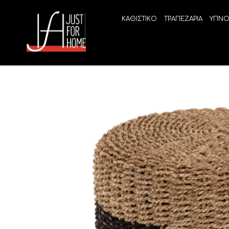
ΚΑΘΙΣΤΙΚΟ
ΤΡΑΠΕΖΑΡΙΑ
ΥΠΝΟ
ECO SLEEP
LINEA
Ανατομικά στρώματα χωρίς ελατήρια
High Qu
Ανατομικά στρώματα
ELIXIR 
Ανωστρώματα
BEYOND
VITALIT