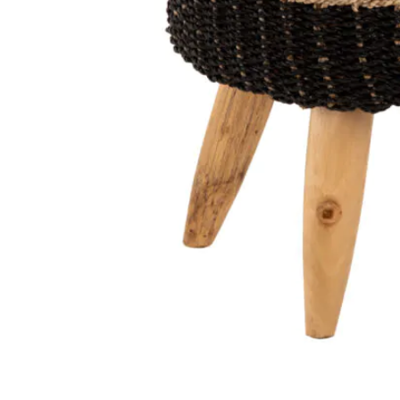
STATUS 
ΔΙΑΦΟΡΑ
ECON
Pocket spring
Continuous spring
Μαξιλάρια
Ανωστρωματα
Ορθοπεδικα
Ανατομικα
Bonnell spring