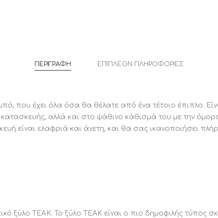
Φ43x45Yε
αποσυντί
1
Τεμάχιο
έντονα κ
ποσότητ
κατασκευ
Η ψάθινη
seagrass
και Αυστ
ΠΕΡΙΓΡΑΦΉ
ΕΠΙΠΛΈΟΝ ΠΛΗΡΟΦΟΡΊΕΣ
ΣΥΝΤΗΡ
Το μόνο 
χρειαστε
ό, που έχει όλα όσα θα θέλατε από ένα τέτοιο έπιπλο. Είνα
 κατασκευής, αλλά και στο ψάθινο κάθισμά του με την όμορφ
ΠΛΕΟΝΕ
κευή είναι ελαφριά και άνετη, και θα σας ικανοποιήσει πλή
Το σκαμπ
απαιτητι
και το α
τις καλύ
με την π
κό ξύλο ΤΕΑΚ. Το ξύλο ΤΕΑΚ είναι ο πιο δημοφιλής τύπος σκ