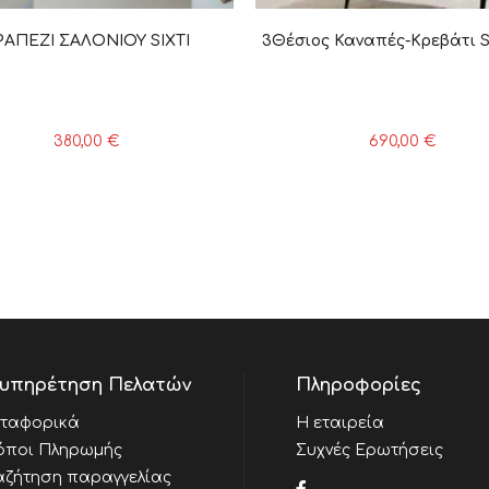
ΡΑΠΕΖΙ ΣΑΛΟΝΙΟΥ SIXTI
3Θέσιος Καναπές-Κρεβάτι S
380,00
€
690,00
€
υπηρέτηση Πελατών
Πληροφορίες
ταφορικά
Η εταιρεία
όποι Πληρωμής
Συχνές Ερωτήσεις
αζήτηση παραγγελίας