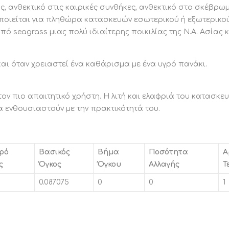
, ανθεκτικό στις καιρικές συνθήκες, ανθεκτικό στο σκέβρωμ
μοποιείται για πληθώρα κατασκευών εσωτερικού ή εξωτερικο
από seagrass μιας πολύ ιδιαίτερης ποικιλίας της Ν.Α. Ασίας 
και όταν χρειαστεί ένα καθάρισμα με ένα υγρό πανάκι.
ον πιο απαιτητικό χρήστη. Η λιτή και ελαφριά του κατασκε
α ενθουσιαστούν με την πρακτικότητά του.
ρό
Βασικός
Βήμα
Ποσότητα
Α
ς
Όγκος
Όγκου
Αλλαγής
Τ
0.087075
0
0
1