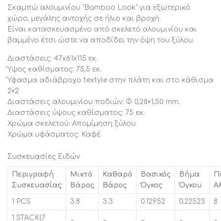
Σκαμπώ αλουμινίου “Bamboo Look” για εξωτερικό
χώρο, μεγάλης αντοχής σε ήλιο και βροχή.
Είναι κατασκευασμένο από σκελετό αλουμινίου και
βαμμένο έτσι ώστε να αποδίδει την όψη του ξύλου.
Διαστάσεις: 47x61x115 εκ.
Ύψος καθίσματος: 75,5 εκ.
Ύφασμα αδιάβροχο textyle στην πλάτη και στο κάθισμα
2×2
Διαστάσεις αλουμινίου ποδιών: Φ 0,28×1,50 mm.
Διαστάσεις ύψους καθίσματος: 75 εκ.
Χρώμα σκελετού: Απομίμηση ξύλου
Χρώμα υφάσματος: Καφέ
Συσκευασίες Ειδών
Περιγραφή
Μικτό
Καθαρό
Βασικός
Βήμα
Π
Συσκευασίας
Βάρος
Βάρος
Όγκος
Όγκου
Α
1 PCS
3.8
3.3
0.12952
0.22523
8
1 STACK(7