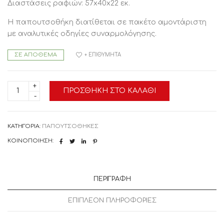
Διαστάσεις ραφιών: 57x40x22 εκ.
Η παπουτσοθήκη διατίθεται σε πακέτο αμοντάριστη
με αναλυτικές οδηγίες συναρμολόγησης.
ΣΕ ΑΠΌΘΕΜΑ
+ ΕΠΙΘΥΜΗΤΆ
HM2379.02
ΠΡΟΣΘΉΚΗ ΣΤΟ ΚΑΛΆΘΙ
ΠΑΠΟΥΤΣΟΘΗΚΗ
ΞΥΛΙΝΗ
DAYANNA
ΜΕ
6
ΚΑΤΗΓΟΡΊΑ:
ΠΑΠΟΥΤΣΟΘΗΚΕΣ
ΡΑΦΙΑ
60X43X180.5εκ.
ΚΟΙΝΟΠΟΊΗΣΗ:
SONAMA
HM2379.02,
1
Τεμάχιο
ποσότητα
ΠΕΡΙΓΡΑΦΉ
ΕΠΙΠΛΈΟΝ ΠΛΗΡΟΦΟΡΊΕΣ