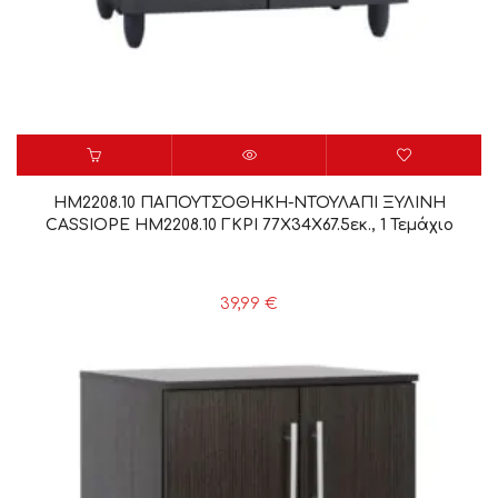
HM2208.10 ΠΑΠΟΥΤΣΟΘΗΚΗ-ΝΤΟΥΛΑΠΙ ΞΥΛΙΝΗ
CASSIOPE HM2208.10 ΓΚΡΙ 77Χ34Χ67.5εκ., 1 Τεμάχιο
39,99
€