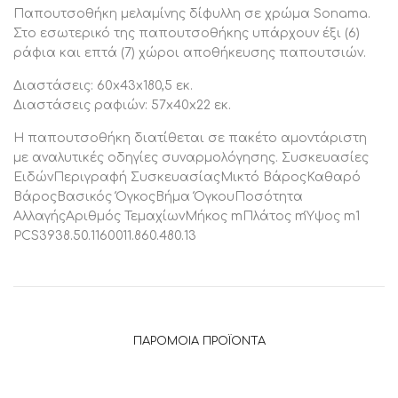
Παπουτσοθήκη μελαμίνης δίφυλλη σε χρώμα Sonama.
Στο εσωτερικό της παπουτσοθήκης υπάρχουν έξι (6)
ράφια και επτά (7) χώροι αποθήκευσης παπουτσιών.
Διαστάσεις: 60x43x180,5 εκ.
Διαστάσεις ραφιών: 57x40x22 εκ.
Η παπουτσοθήκη διατίθεται σε πακέτο αμοντάριστη
με αναλυτικές οδηγίες συναρμολόγησης. Συσκευασίες
ΕιδώνΠεριγραφή ΣυσκευασίαςΜικτό ΒάροςΚαθαρό
ΒάροςΒασικός ΌγκοςΒήμα ΌγκουΠοσότητα
ΑλλαγήςΑριθμός ΤεμαχίωνΜήκος mΠλάτος mΎψος m1
PCS3938.50.1160011.860.480.13
ΠΑΡΌΜΟΙΑ ΠΡΟΪΌΝΤΑ