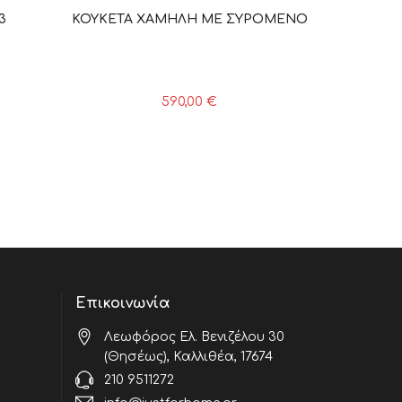
3
ΚΟΥΚΕΤΑ ΧΑΜΗΛΗ ΜΕ ΣΥΡΟΜΕΝΟ
590,00
€
Επικοινωνία
Λεωφόρος Ελ. Βενιζέλου 30
(Θησέως), Καλλιθέα, 17674
210 9511272