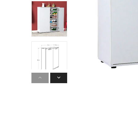
STATUS 
ΔΙΑΦΟΡΑ
ECON
Pocket spring
Continuous spring
Μαξιλάρια
Ανωστρωματα
Ορθοπεδικα
Ανατομικα
Bonnell spring