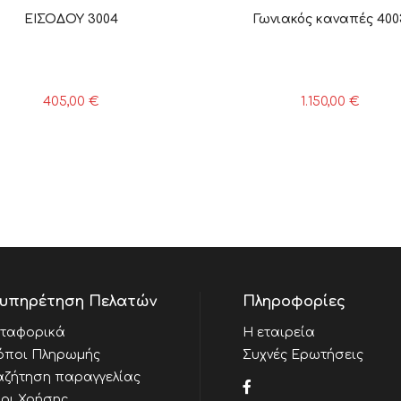
ΕΙΣΟΔΟΥ 3004
Γωνιακός καναπές 400
405,00
€
1.150,00
€
υπηρέτηση Πελατών
Πληροφορίες
ταφορικά
Η εταιρεία
όποι Πληρωμής
Συχνές Ερωτήσεις
αζήτηση παραγγελίας
οι Χρήσης