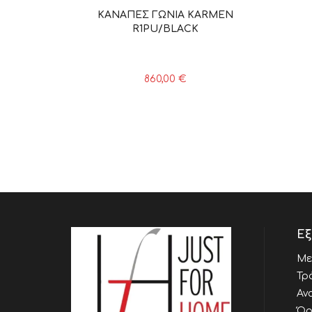
ΚΑΝΑΠΕΣ ΓΩΝΙΑ KARMEN
R1PU/BLACK
860,00
€
Εξ
Με
Τρ
Αν
Όρ