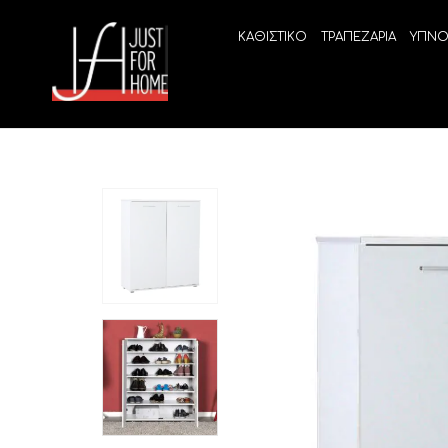
ΚΑΘΙΣΤΙΚΟ
ΤΡΑΠΕΖΑΡΙΑ
ΥΠΝΟ
ECO SLEEP
LINEA
Ανατομικά στρώματα χωρίς ελατήρια
High Qu
Ανατομικά στρώματα
ELIXIR 
Ανωστρώματα
BEYOND
VITALIT