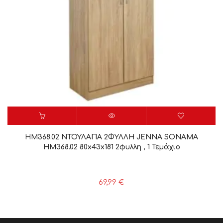
HM368.02 ΝΤΟΥΛΑΠΑ 2ΦΥΛΛΗ JENNA SONAMA
HM368.02 80x43x181 2φυλλη , 1 Τεμάχιο
69,99
€