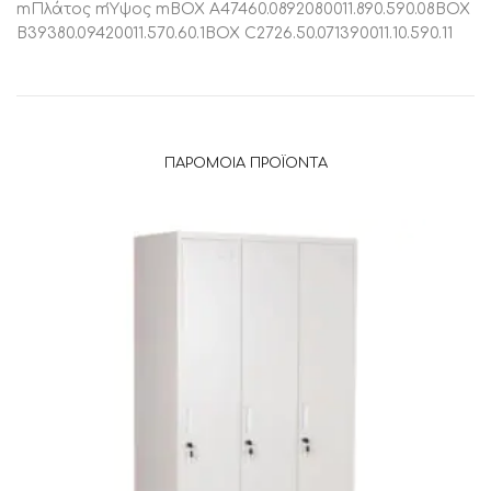
mΠλάτος mΎψος mBOX A47460.0892080011.890.590.08BOX
B39380.09420011.570.60.1BOX C2726.50.071390011.10.590.11
ΠΑΡΌΜΟΙΑ ΠΡΟΪΌΝΤΑ