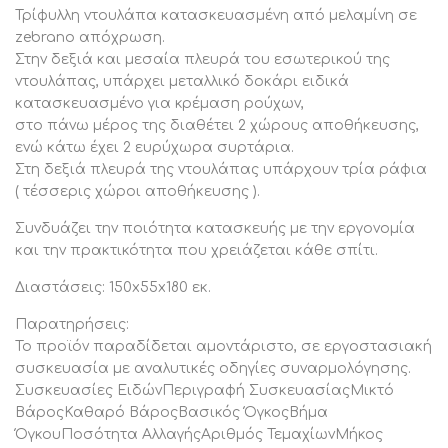
Τρίφυλλη ντουλάπα κατασκευασμένη από μελαμίνη σε
zebrano απόχρωση.
Στην δεξιά και μεσαία πλευρά του εσωτερικού της
ντουλάπας, υπάρχει μεταλλικό δοκάρι ειδικά
κατασκευασμένο για κρέμαση ρούχων,
στο πάνω μέρος της διαθέτει 2 χώρους αποθήκευσης,
ενώ κάτω έχει 2 ευρύχωρα συρτάρια.
Στη δεξιά πλευρά της ντουλάπας υπάρχουν τρία ράφια
( τέσσερις χώροι αποθήκευσης ).
Συνδυάζει την ποιότητα κατασκευής με την εργονομία
και την πρακτικότητα που χρειάζεται κάθε σπίτι.
Διαστάσεις: 150x55x180 εκ.
Παρατηρήσεις:
Το προϊόν παραδίδεται αμοντάριστο, σε εργοστασιακή
συσκευασία με αναλυτικές οδηγίες συναρμολόγησης.
Συσκευασίες ΕιδώνΠεριγραφή ΣυσκευασίαςΜικτό
ΒάροςΚαθαρό ΒάροςΒασικός ΌγκοςΒήμα
ΌγκουΠοσότητα ΑλλαγήςΑριθμός ΤεμαχίωνΜήκος