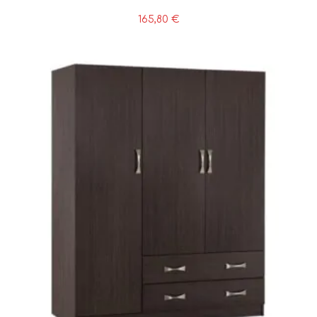
165,80
€