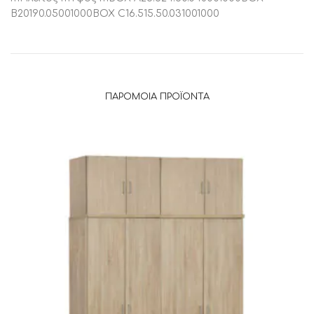
B20190.05001000BOX C16.515.50.031001000
ΠΑΡΌΜΟΙΑ ΠΡΟΪΌΝΤΑ