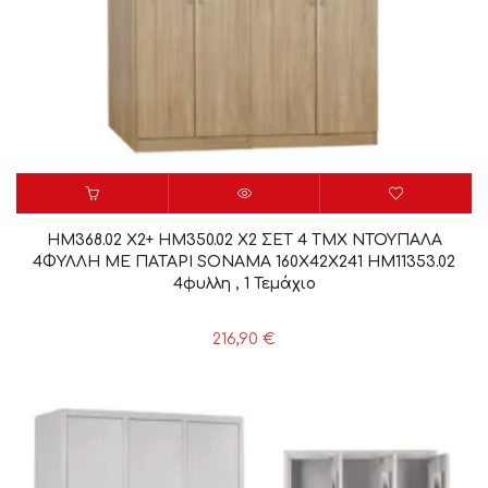
HM368.02 X2+ HM350.02 X2 ΣΕΤ 4 ΤΜΧ ΝΤΟΥΠΑΛΑ
4ΦΥΛΛΗ ΜΕ ΠΑΤΑΡΙ SONAMA 160X42X241 HM11353.02
4φυλλη , 1 Τεμάχιο
216,90
€