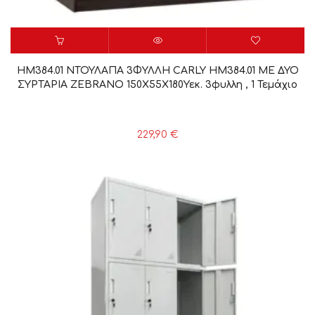
HM384.01 ΝΤΟΥΛΑΠΑ 3ΦΥΛΛΗ CARLY HM384.01 ΜΕ ΔΥΟ
ΣΥΡΤΑΡΙΑ ZEBRANO 150X55Χ180Υεκ. 3φυλλη , 1 Τεμάχιο
229,90
€