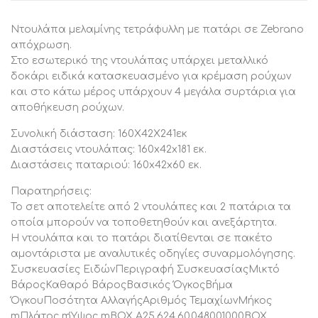
4φυλλη
,
1
Ντουλάπα μελαμίνης τετράφυλλη με πατάρι σε Zebrano
Τεμάχιο
ποσότητα
απόχρωση.
Στο εσωτερικό της ντουλάπας υπάρχει μεταλλικό
δοκάρι ειδικά κατασκευασμένο για κρέμαση ρούχων
και στο κάτω μέρος υπάρχουν 4 μεγάλα συρτάρια για
αποθήκευση ρούχων.
Συνολική διάσταση: 160Χ42Χ241εκ
Διαστάσεις ντουλάπας: 160x42x181 εκ.
Διαστάσεις παταριού: 160x42x60 εκ.
Παρατηρήσεις:
Το σετ αποτελείτε από 2 ντουλάπες και 2 πατάρια τα
οποία μπορούν να τοποθετηθούν και ανεξάρτητα.
Η ντουλάπα και το πατάρι διατίθενται σε πακέτο
αμοντάριστα με αναλυτικές οδηγίες συναρμολόγησης.
Συσκευασίες ΕιδώνΠεριγραφή ΣυσκευασίαςΜικτό
ΒάροςΚαθαρό ΒάροςΒασικός ΌγκοςΒήμα
ΌγκουΠοσότητα ΑλλαγήςΑριθμός ΤεμαχίωνΜήκος
mΠλάτος mΎψος mBOX A25.624.60.048001000BOX