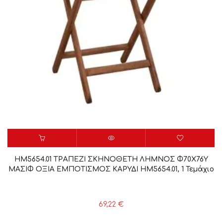
HM5654.01 ΤΡΑΠΕΖΙ ΣΚΗΝΟΘΕΤH ΛΗΜΝΟΣ Φ70Χ76Υ
ΜΑΣΙΦ ΟΞΙΑ ΕΜΠOΤΙΣΜΟΣ ΚΑΡΥΔΙ HM5654.01, 1 Τεμάχιο
69,22
€