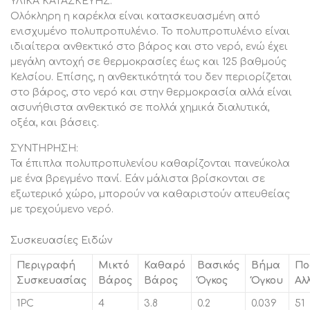
ΥΛΙΚΑ ΚΑΤΑΣΚΕΥΗΣ:
Ολόκληρη η καρέκλα είναι κατασκευασμένη από
ενισχυμένο πολυπροπυλένιο. Το πολυπροπυλένιο είναι
ιδιαίτερα ανθεκτικό στο βάρος και στο νερό, ενώ έχει
μεγάλη αντοχή σε θερμοκρασίες έως και 125 βαθμούς
Κελσίου. Επίσης, η ανθεκτικότητά του δεν περιορίζεται
στο βάρος, στο νερό και στην θερμοκρασία αλλά είναι
ασυνήθιστα ανθεκτικό σε πολλά χημικά διαλυτικά,
οξέα, και βάσεις.
ΣΥΝΤΗΡΗΣΗ:
Τα έπιπλα πολυπροπυλενίου καθαρίζονται πανεύκολα
με ένα βρεγμένο πανί. Εάν μάλιστα βρίσκονται σε
εξωτερικό χώρο, μπορούν να καθαριστούν απευθείας
με τρεχούμενο νερό.
Συσκευασίες Ειδών
Περιγραφή
Μικτό
Καθαρό
Βασικός
Βήμα
Πο
Συσκευασίας
Βάρος
Βάρος
Όγκος
Όγκου
Αλ
1PC
4
3.8
0.2
0.039
51