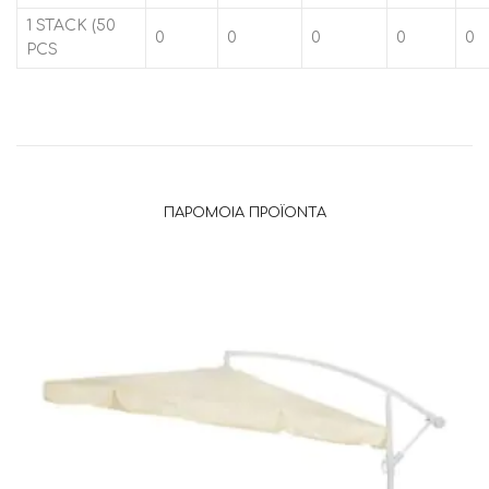
1 STACK (50
0
0
0
0
0
PCS
ΠΑΡΌΜΟΙΑ ΠΡΟΪΌΝΤΑ