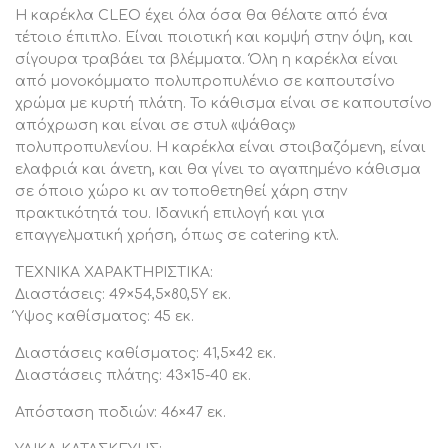
Η καρέκλα CLEO έχει όλα όσα θα θέλατε από ένα
Κελσίου. Επίσης, η ανθεκτικότητά του δεν περιορίζεται
τέτοιο έπιπλο. Είναι ποιοτική και κομψή στην όψη, και
στο βάρος, στο νερό και στην θερμοκρασία αλλά είναι
σίγουρα τραβάει τα βλέμματα. Όλη η καρέκλα είναι
ασυνήθιστα ανθεκτικό σε πολλά χημικά διαλυτικά,
από μονοκόμματο πολυπροπυλένιο σε καπουτσίνο
οξέα, και βάσεις.
χρώμα με κυρτή πλάτη. Το κάθισμα είναι σε καπουτσίνο
ΣΥΝΤΗΡΗΣΗ:
απόχρωση και είναι σε στυλ «ψάθας»
Τα έπιπλα πολυπροπυλενίου καθαρίζονται πανεύκολα
πολυπροπυλενίου. Η καρέκλα είναι στοιβαζόμενη, είναι
ελαφριά και άνετη, και θα γίνει το αγαπημένο κάθισμα
με ένα βρεγμένο πανί. Εάν μάλιστα βρίσκονται σε
σε όποιο χώρο κι αν τοποθετηθεί χάρη στην
εξωτερικό χώρο, μπορούν να καθαριστούν απευθείας
πρακτικότητά του. Ιδανική επιλογή και για
με τρεχούμενο νερό.
επαγγελματική χρήση, όπως σε catering κτλ.
ΤΕΧΝΙΚΑ ΧΑΡΑΚΤΗΡΙΣΤΙΚΑ:
Διαστάσεις: 49×54,5×80,5Y εκ.
Ύψος καθίσματος: 45 εκ.
Διαστάσεις καθίσματος: 41,5×42 εκ.
Διαστάσεις πλάτης: 43×15-40 εκ.
Απόσταση ποδιών: 46×47 εκ.