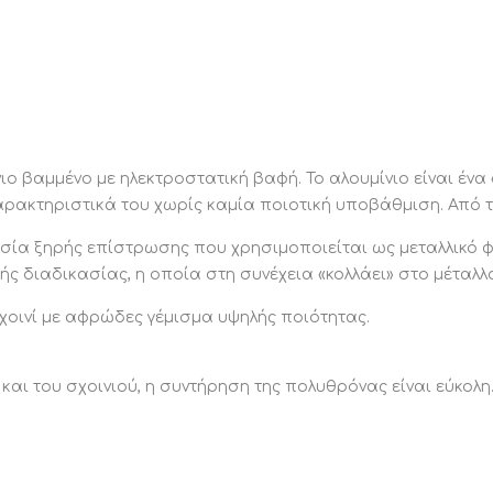
Η πολυθρ
αφρώδες 
ΣΥΝΤΗΡ
Χάρη στη
σχοινιού
Πέρα από
ιο βαμμένο με ηλεκτροστατική βαφή. Το αλουμίνιο είναι ένα
σκουπίζε
ρακτηριστικά του χωρίς καμία ποιοτική υποβάθμιση. Από τη
ΠΛΕΟΝΕ
κασία ξηρής επίστρωσης που χρησιμοποιείται ως μεταλλικό φ
•Στιβαρή
ς διαδικασίας, η οποία στη συνέχεια «κολλάει» στο μέταλλ
•Μοντέρν
•Αισθητι
χοινί με αφρώδες γέμισμα υψηλής ποιότητας.
•Ευκολία
•Στοιβαζ
•Εκπληκτ
και του σχοινιού, η συντήρηση της πολυθρόνας είναι εύκολη