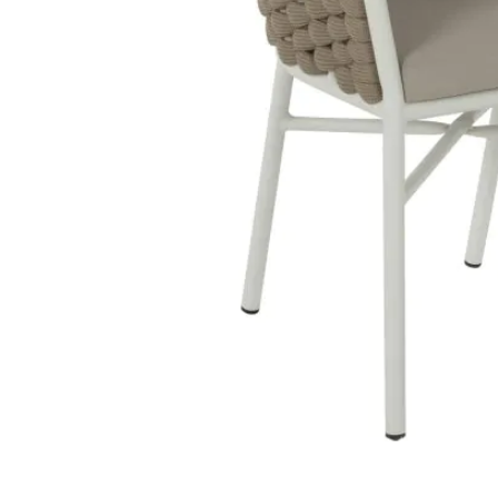
STATUS 
ΔΙΑΦΟΡΑ
ECON
Pocket spring
Continuous spring
Μαξιλάρια
Ανωστρωματα
Ορθοπεδικα
Ανατομικα
Bonnell spring