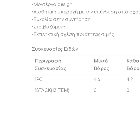
•Μοντέρνο design
•Αισθητική υπεροχή με την επένδυση από σχοι
•Ευκολία στην συντήρηση
•Στοιβαζόμενη
•Εκπληκτική σχέση ποιότητας-τιμής
Συσκευασίες Ειδών
Περιγραφή
Μικτό
Καθα
Συσκευασίας
Βάρος
Βάρο
1PC
4.6
4.2
1STACK(13 ΤΕΜ)
0
0