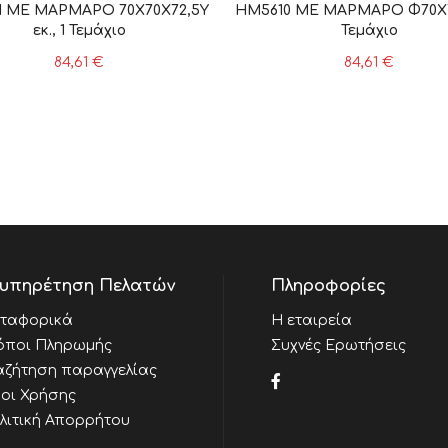
1 ΜΕ ΜΑΡΜΑΡΟ 70Χ70Χ72,5Υ
HM5610 ΜΕ ΜΑΡΜΑΡΟ Φ70Χ74
εκ., 1 Τεμάχιο
Τεμάχιο
84,61
€
84,61
€
υπηρέτηση Πελατών
Πληροφορίες
ταφορικά
Η εταιρεία
όποι Πληρωμής
Συχνές Ερωτήσεις
αζήτηση παραγγελίας
οι Χρήσης
λιτική Απορρήτου