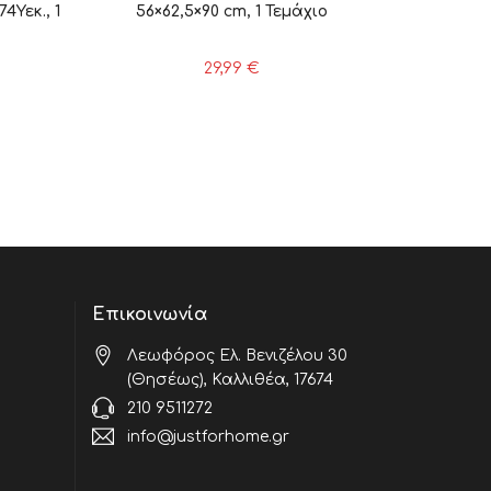
Υεκ., 1
56×62,5×90 cm, 1 Τεμάχιο
29,99
€
Επικοινωνία
Λεωφόρος Ελ. Βενιζέλου 30
(Θησέως), Καλλιθέα, 17674
210 9511272
info@justforhome.gr