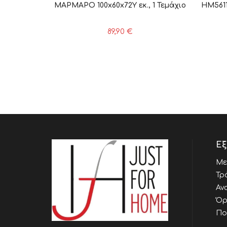
ΜΑΡΜΑΡΟ 100x60x72Υ εκ., 1 Τεμάχιο
HM561
89,90
€
Εξ
Με
Τρ
Αν
Όρ
Πο