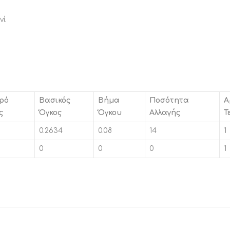
νί
ρό
Βασικός
Βήμα
Ποσότητα
Α
ς
Όγκος
Όγκου
Αλλαγής
Τ
0.2634
0.08
14
1
0
0
0
1