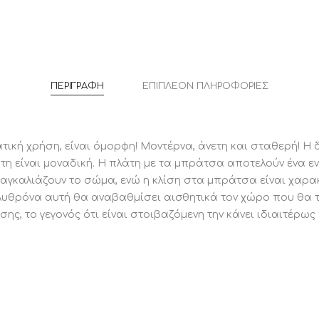
Διαστάσε
Ύψος Καθ
Ύψος Μπρ
Ύψος Ποδ
Απόσταση
ΠΕΡΙΓΡΑΦΉ
ΕΠΙΠΛΈΟΝ ΠΛΗΡΟΦΟΡΊΕΣ
ΥΛΙΚΑ Κ
Ο σκελετ
βαμμένο 
ένα «πρά
τική χρήση, είναι όμορφη! Μοντέρνα, άνετη και σταθερή! Η
απεριόρι
η είναι μοναδική. Η πλάτη με τα μπράτσα αποτελούν ένα ενι
χωρίς κα
 αγκαλιάζουν το σώμα, ενώ η κλίση στα μπράτσα είναι χαρακ
είναι αν
ολυθρόνα αυτή θα αναβαθμίσει αισθητικά τον χώρο που θα 
ης, το γεγονός ότι είναι στοιβαζόμενη την κάνει ιδιαιτέρω
Info: Η 
ξηρής επ
φινίρισμ
ξηρής σκ
οποία στ
θερμότητ