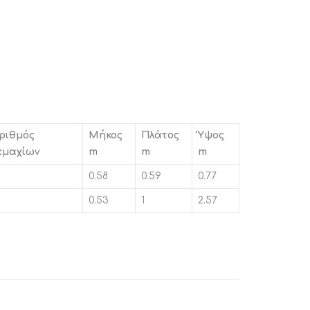
ριθμός
Μήκος
Πλάτος
Ύψος
εμαχίων
m
m
m
0.58
0.59
0.77
0.53
1
2.57