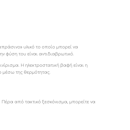
όνα είναι επενδυμένη με συνθετικό σχοινί με
γέμισμα υψηλής ποιότητας.
ΗΣΗ:
ν ανθεκτικότητα του αλουμινίου αλλά και του
, η συντήρηση της πολυθρόνας είναι εύκολη.
 τακτικό ξεσκόνισμα, μπορείτε να την
 «πράσινο» υλικό το οποίο μπορεί να
τε με ένα υγρό πανί.
ν φύση του είναι αντιδιαβρωτικό.
ΚΤΗΜΑΤΑ:
ινίρισμα. Η ηλεκτροστατική βαφή είναι η
 κατασκευή
ο μέσω της θερμότητας.
ο design
κή υπεροχή με την επένδυση από σχοινί
 στην συντήρηση
όμενη
ική σχέση ποιότητας-τιμής
. Πέρα από τακτικό ξεσκόνισμα, μπορείτε να