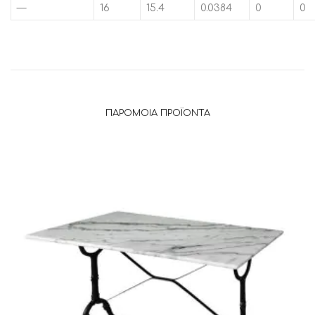
—
16
15.4
0.0384
0
0
ΠΑΡΌΜΟΙΑ ΠΡΟΪΌΝΤΑ