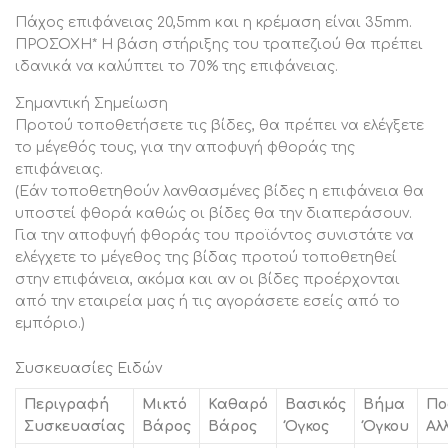
Πάχος επιφάνειας 20,5mm και η κρέμαση είναι 35mm.
ΠΡΟΣΟΧΗ* Η βάση στήριξης του τραπεζιού θα πρέπει
ιδανικά να καλύπτει το 70% της επιφάνειας.
Σημαντική Σημείωση
Προτού τοποθετήσετε τις βίδες, θα πρέπει να ελέγξετε
το μέγεθός τους, για την αποφυγή φθοράς της
επιφάνειας.
(Εάν τοποθετηθούν λανθασμένες βίδες η επιφάνεια θα
υποστεί φθορά καθώς οι βίδες θα την διαπεράσουν.
Για την αποφυγή φθοράς του προϊόντος συνιστάτε να
ελέγχετε το μέγεθος της βίδας προτού τοποθετηθεί
στην επιφάνεια, ακόμα και αν οι βίδες προέρχονται
από την εταιρεία μας ή τις αγοράσετε εσείς από το
εμπόριο.)
Συσκευασίες Ειδών
Περιγραφή
Μικτό
Καθαρό
Βασικός
Βήμα
Πο
Συσκευασίας
Βάρος
Βάρος
Όγκος
Όγκου
Αλ