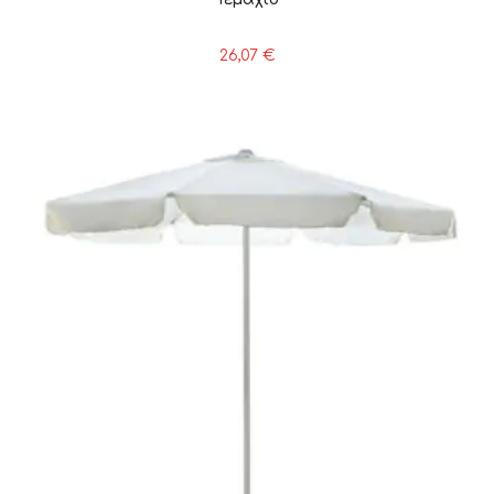
26,07
€