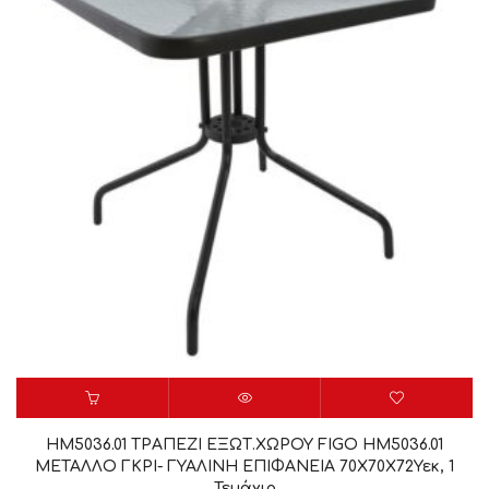
HM5036.01 ΤΡΑΠΕΖΙ ΕΞΩΤ.ΧΩΡΟΥ FIGO HM5036.01
ΜΕΤΑΛΛΟ ΓΚΡΙ- ΓΥΑΛΙΝΗ ΕΠΙΦΑΝΕΙΑ 70Χ70Χ72Υεκ, 1
Τεμάχιο