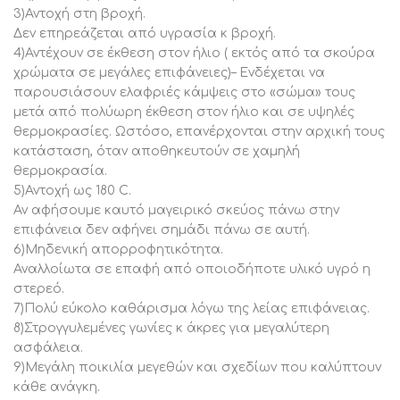
3)Αντοχή στη βροχή.
Σημαντική Σημείωση
Δεν επηρεάζεται από υγρασία κ βροχή.
Προτού τοποθετήσετε τις βίδες, θα πρέπει να ελέγξετε
4)Αντέχουν σε έκθεση στον ήλιο ( εκτός από τα σκούρα
το μέγεθός τους, για την αποφυγή φθοράς της
χρώματα σε μεγάλες επιφάνειες)– Ενδέχεται να
επιφάνειας.
παρουσιάσουν ελαφριές κάμψεις στο «σώμα» τους
(Εάν τοποθετηθούν λανθασμένες βίδες η επιφάνεια θα
μετά από πολύωρη έκθεση στον ήλιο και σε υψηλές
υποστεί φθορά καθώς οι βίδες θα την διαπεράσουν.
θερμοκρασίες. Ωστόσο, επανέρχονται στην αρχική τους
Για την αποφυγή φθοράς του προϊόντος συνιστάτε να
κατάσταση, όταν αποθηκευτούν σε χαμηλή
ελέγχετε το μέγεθος της βίδας προτού τοποθετηθεί
θερμοκρασία.
στην επιφάνεια, ακόμα και αν οι βίδες προέρχονται
5)Αντοχή ως 180 C.
Αν αφήσουμε καυτό μαγειρικό σκεύος πάνω στην
από την εταιρεία μας ή τις αγοράσετε εσείς από το
επιφάνεια δεν αφήνει σημάδι πάνω σε αυτή.
εμπόριο.)
6)Μηδενική απορροφητικότητα.
Αναλλοίωτα σε επαφή από οποιοδήποτε υλικό υγρό η
στερεό.
7)Πολύ εύκολο καθάρισμα λόγω της λείας επιφάνειας.
8)Στρογγυλεμένες γωνίες κ άκρες για μεγαλύτερη
ασφάλεια.
9)Μεγάλη ποικιλία μεγεθών και σχεδίων που καλύπτουν
κάθε ανάγκη.