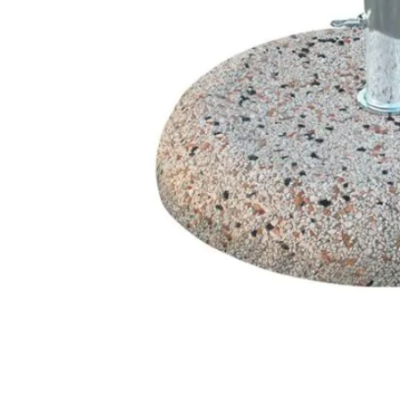
STATUS 
ΔΙΑΦΟΡΑ
ECON
Pocket spring
Continuous spring
Μαξιλάρια
Ανωστρωματα
Ορθοπεδικα
Ανατομικα
Bonnell spring