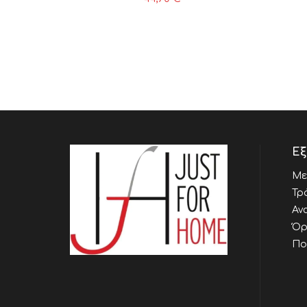
Εξ
Με
Τρ
Αν
Όρ
Πο