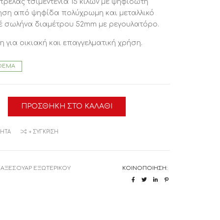
ρέλας τσιμεντένια 15 κιλών με ψηφιδωτή
ηση από ψηφίδα πολύχρωμη και μεταλλικό
έ σωλήνα διαμέτρου 52mm με ρεγουλατόρο.
η για οικιακή και επαγγελματική χρήση.
ΘΕΜΑ
5-
ΠΡΟΣΘΉΚΗ ΣΤΟ ΚΑΛΆΘΙ
ΑΣ
ΜΗΤΆ
+ ΣΎΓΚΡΙΣΗ
5
ΟΥ
:
ΑΞΕΣΟΥΑΡ ΕΞΩΤΕΡΙΚΟΥ
ΚΟΙΝΟΠΟΊΗΣΗ:
α