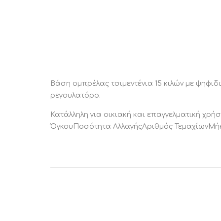
Βάση ομπρέλας τσιμεντένια 15 κιλών με ψηφι
ρεγουλατόρο.
Κατάλληλη για οικιακή και επαγγελματική 
ΌγκουΠοσότητα ΑλλαγήςΑριθμός ΤεμαχίωνΜήκο