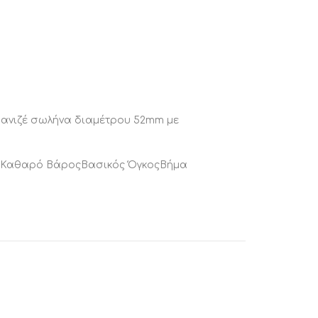
βανιζέ σωλήνα διαμέτρου 52mm με
ροςΚαθαρό ΒάροςΒασικός ΌγκοςΒήμα