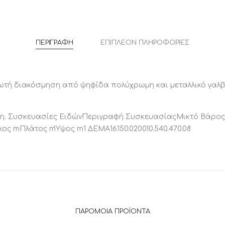
ΠΕΡΙΓΡΑΦΉ
ΕΠΙΠΛΈΟΝ ΠΛΗΡΟΦΟΡΊΕΣ
δωτή διακόσμηση από ψηφίδα πολύχρωμη και μεταλλικό γαλ
χρήση. Συσκευασίες ΕιδώνΠεριγραφή ΣυσκευασίαςΜικτό Βά
ς mΠλάτος mΎψος m1 ΔΕΜΑ16150.020010.540.470.08
ΠΑΡΌΜΟΙΑ ΠΡΟΪΌΝΤΑ