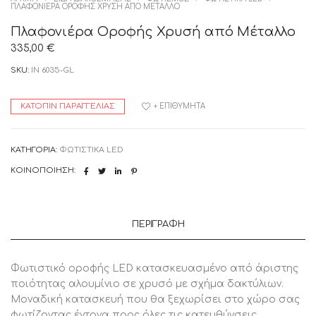
ΠΛΑΦΟΝΙΈΡΑ ΟΡΟΦΉΣ ΧΡΥΣΉ ΑΠΌ ΜΈΤΑΛΛΟ
Πλαφονιέρα Οροφής Χρυσή από Μέταλλο
335,00
€
SKU:
IN 6035-GL
ΚΑΤΌΠΙΝ ΠΑΡΑΓΓΕΛΊΑΣ
+ ΕΠΙΘΥΜΗΤΆ
ΚΑΤΗΓΟΡΊΑ:
ΦΩΤΙΣΤΙΚΑ LED
ΚΟΙΝΟΠΟΊΗΣΗ:
ΠΕΡΙΓΡΑΦΉ
Φωτιστικό οροφής LED κατασκευασμένο από άριστης
ποιότητας αλουμίνιο σε χρυσό με σχήμα δακτύλιων.
Μοναδική κατασκευή που θα ξεχωρίσει στο χώρο σας
φωτίζοντας έντονα προς όλες τις κατευθύνσεις.