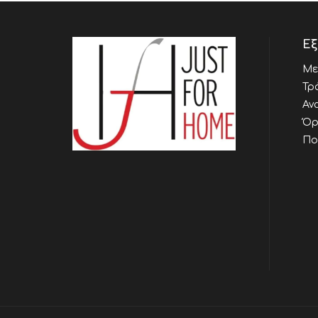
Εξ
Με
Τρ
Αν
Όρ
Πο