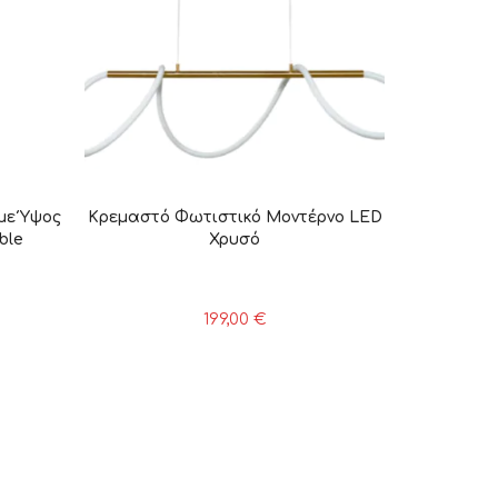
με Ύψος
Κρεμαστό Φωτιστικό Μοντέρνο LED
ble
Χρυσό
199,00
€