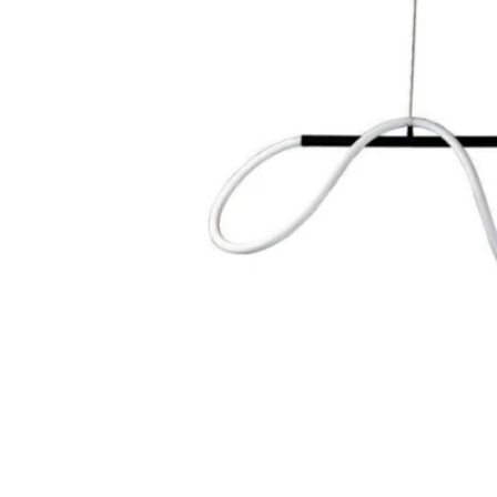
STATUS 
ΔΙΑΦΟΡΑ
ECON
Pocket spring
Continuous spring
Μαξιλάρια
Ανωστρωματα
Ορθοπεδικα
Ανατομικα
Bonnell spring