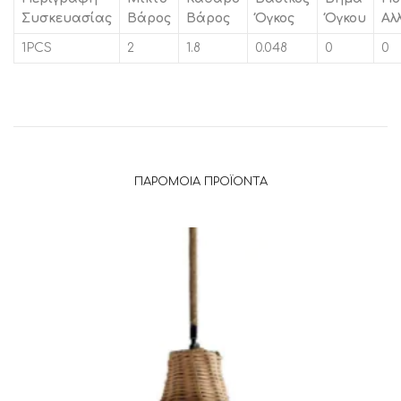
Συσκευασίας
Βάρος
Βάρος
Όγκος
Όγκου
Αλ
1PCS
2
1.8
0.048
0
0
ΠΑΡΌΜΟΙΑ ΠΡΟΪΌΝΤΑ