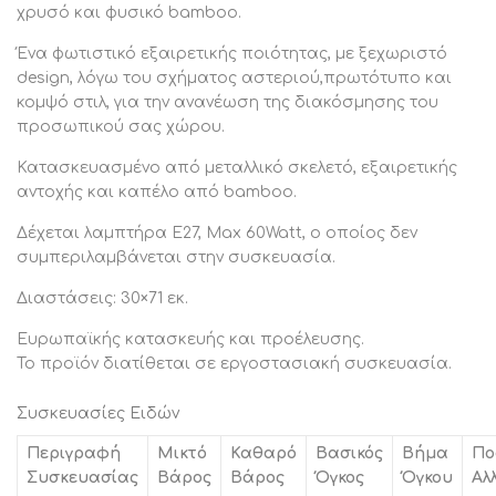
χρυσό και φυσικό bamboo.
Ένα φωτιστικό εξαιρετικής ποιότητας, με ξεχωριστό
design, λόγω του σχήματος αστεριού,πρωτότυπο και
κομψό στιλ, για την ανανέωση της διακόσμησης του
προσωπικού σας χώρου.
Κατασκευασμένο από μεταλλικό σκελετό, εξαιρετικής
αντοχής και καπέλο από bamboo.
Δέχεται λαμπτήρα E27, Max 60Watt, ο οποίος δεν
συμπεριλαμβάνεται στην συσκευασία.
Διαστάσεις: 30×71 εκ.
Ευρωπαϊκής κατασκευής και προέλευσης.
Το προϊόν διατίθεται σε εργοστασιακή συσκευασία.
Συσκευασίες Ειδών
Περιγραφή
Μικτό
Καθαρό
Βασικός
Βήμα
Πο
Συσκευασίας
Βάρος
Βάρος
Όγκος
Όγκου
Αλ