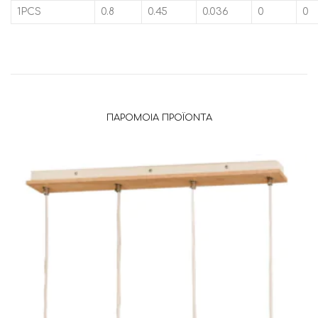
1PCS
0.8
0.45
0.036
0
0
ΠΑΡΌΜΟΙΑ ΠΡΟΪΌΝΤΑ