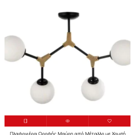
Πλαφονιέρα Οροφής Μαύρη από Μέταλλο με Χρυσή