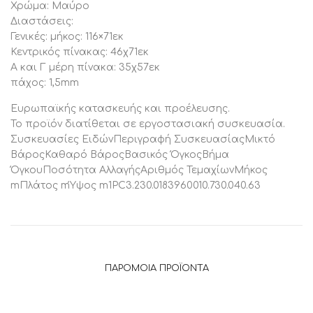
Χρώμα: Μαύρο
Διαστάσεις:
Γενικές: μήκος: 116×71εκ
Κεντρικός πίνακας: 46χ71εκ
Α και Γ μέρη πίνακα: 35χ57εκ
πάχος: 1,5mm
Ευρωπαϊκής κατασκευής και προέλευσης.
Το προϊόν διατίθεται σε εργοστασιακή συσκευασία.
Συσκευασίες ΕιδώνΠεριγραφή ΣυσκευασίαςΜικτό
ΒάροςΚαθαρό ΒάροςΒασικός ΌγκοςΒήμα
ΌγκουΠοσότητα ΑλλαγήςΑριθμός ΤεμαχίωνΜήκος
mΠλάτος mΎψος m1PC3.230.0183960010.730.040.63
ΠΑΡΌΜΟΙΑ ΠΡΟΪΌΝΤΑ