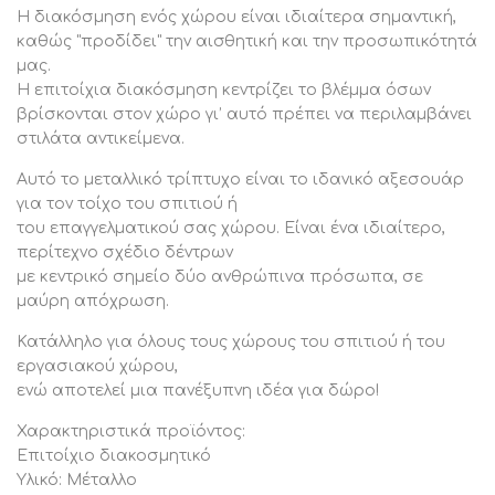
Α και Γ μέρη πίνακα: 35χ57εκ
Η διακόσμηση ενός χώρου είναι ιδιαίτερα σημαντική,
πάχος: 1,5mm
καθώς "προδίδει" την αισθητική και την προσωπικότητά
μας.
Ευρωπαϊκής κατασκευής και προέλευσης.
Η επιτοίχια διακόσμηση κεντρίζει το βλέμμα όσων
Το προϊόν διατίθεται σε εργοστασιακή συσκευασία.
βρίσκονται στον χώρο γι’ αυτό πρέπει να περιλαμβάνει
στιλάτα αντικείμενα.
Αυτό το μεταλλικό τρίπτυχο είναι το ιδανικό αξεσουάρ
για τον τοίχο του σπιτιού ή
του επαγγελματικού σας χώρου. Είναι ένα ιδιαίτερο,
περίτεχνο σχέδιο δέντρων
με κεντρικό σημείο δύο ανθρώπινα πρόσωπα, σε
μαύρη απόχρωση.
Κατάλληλο για όλους τους χώρους του σπιτιού ή του
εργασιακού χώρου,
ενώ αποτελεί μια πανέξυπνη ιδέα για δώρο!
Χαρακτηριστικά προϊόντος:
Επιτοίχιο διακοσμητικό
Υλικό: Μέταλλο