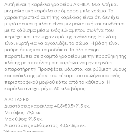
Το σημαντικότερο χαρακτηριστικό αυτής της καρέκλας
Αυτή είναι η καρέκλα γραφείου AKHILA. Μια λιτή και
είναι ότι τόσο το κάθισμα, όσο και η πλάτη είναι
μινιμαλιστική καρέκλα σε όμορφο μπλε χρώμα. Το
επενδυμένα με μπλε ύφασμα mesh, δηλαδή διάτρητο.
χαρακτηριστικό αυτή της καρέκλας είναι ότι δεν έχει
Αυτό επιτρέπει την κυκλοφορία του αέρα και
μπράτσα και η πλάτη είναι μινιμαλιστική και συνδέεται
αποτρέπει την εφίδρωση.
με το κάθισμα μέσω ενός εύκαμπτου σωλήνα που
Ο σκελετός της πλάτης, το κάλυμμα του εύκαμπτου
περιέχει και τον μηχανισμό της ανάκλισης. Η πλάτη
είναι κυρτή για να αγκαλιάζει το σώμα. Η βάση είναι
σωλήνα, το κάλυμμα της ανάρτησης και η αστεροειδής
μαύρη όπως και τα ροδάκια. Το όλο design
βάση, είναι όλα κατασκευασμένα από πολυαιθυλένιο,
παραπέμπει σε σκαμπό γραφείου με την προσθήκη της
που προσδίδει ανθεκτικότητα, και φυσικά κάνει την
πλάτης με αποτέλεσμα η καρέκλα να μην περνάει
καρέκλα ελαφριά.
απαρατήρητη! Προσφέρει, μάλιστα, και ρύθμιση ύψους
Τα ροδάκια είναι και αυτά από ενισχυμένο
και ανάκλισης μέσω του εύκαμπτου σωλήνα και ενός
πολυπροπυλένιο με ατσάλινους πείρους.
περιστροφικού μοχλού κάτω από το κάθισμα. Η
Το πολυπροπυλένιο είναι ιδιαίτερα ανθεκτικό στο
καρέκλα αντέχει μέχρι 60 κιλά βάρος.
βάρος και στο νερό, ενώ έχει μεγάλη αντοχή σε
θερμοκρασίες έως και 125 βαθμούς Κελσίου. Επίσης, η
ΔΙΑΣΤΑΣΕΙΣ:
ανθεκτικότητά του δεν περιορίζεται στο βάρος, στο
Διαστάσεις καρέκλας: 40,5×50,5×91,5 εκ.
νερό και στην θερμοκρασία αλλά είναι ασυνήθιστα
Min ύψος: 79,5 εκ.
ανθεκτικό σε πολλά χημικά διαλυτικά, οξέα και βάσεις.
Max ύψος: 91,5 εκ.
Διαστάσεις καθίσματος: 40,5×38,5 εκ.
ΣΥΝΤΗΡΗΣΗ: