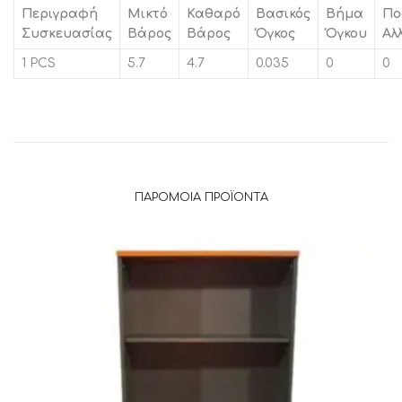
Περιγραφή
Μικτό
Καθαρό
Βασικός
Βήμα
Πο
Συσκευασίας
Βάρος
Βάρος
Όγκος
Όγκου
Αλ
1 PCS
5.7
4.7
0.035
0
0
ΠΑΡΌΜΟΙΑ ΠΡΟΪΌΝΤΑ