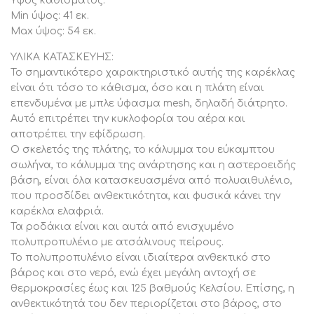
Ύψος καθίσματος:
Τα υλικά κατασκευής της καρέκλας είναι τέτοια που
Min ύψος: 41 εκ.
επιτρέπουν το εύκολο καθάρισμα. Ένα πέρασμα με ένα
Max ύψος: 54 εκ.
υγρό πανάκι και η καρέκλα θα δείχνει σαν καινούρια.
ΥΛΙΚΑ ΚΑΤΑΣΚΕΥΗΣ:
ΠΛΕΟΝΕΚΤΗΜΑΤΑ:
Το σημαντικότερο χαρακτηριστικό αυτής της καρέκλας
Η καρέκλα AKHILA είναι όμορφη και μινιμαλιστική. Δεν
είναι ότι τόσο το κάθισμα, όσο και η πλάτη είναι
έχει μπράτσα, η πλάτη είναι μικρή αλλά στο σωστό
επενδυμένα με μπλε ύφασμα mesh, δηλαδή διάτρητο.
ύψος χάρη στον εύκαμπτο σωλήνα σύνδεσης, και το
Αυτό επιτρέπει την κυκλοφορία του αέρα και
mesh ύφασμα την καθιστά μοντέρνα και χαριτωμένη.
αποτρέπει την εφίδρωση.
Από την άλλη, το μικρό της βάρος αλλά και οι γενικές της
Ο σκελετός της πλάτης, το κάλυμμα του εύκαμπτου
σωλήνα, το κάλυμμα της ανάρτησης και η αστεροειδής
διαστάσεις προσδίδουν ευκολία στην μετακίνηση. Οι
βάση, είναι όλα κατασκευασμένα από πολυαιθυλένιο,
ρυθμίσεις ύψους και ανάκλισης καθιστούν αυτή την
που προσδίδει ανθεκτικότητα, και φυσικά κάνει την
καρέκλα ιδανική για παιδικά και εφηβικά δωμάτια.
καρέκλα ελαφριά.
Η καρέκλα διατίθεται σε πακέτο.
Τα ροδάκια είναι και αυτά από ενισχυμένο
πολυπροπυλένιο με ατσάλινους πείρους.
Το πολυπροπυλένιο είναι ιδιαίτερα ανθεκτικό στο
βάρος και στο νερό, ενώ έχει μεγάλη αντοχή σε
θερμοκρασίες έως και 125 βαθμούς Κελσίου. Επίσης, η
ανθεκτικότητά του δεν περιορίζεται στο βάρος, στο