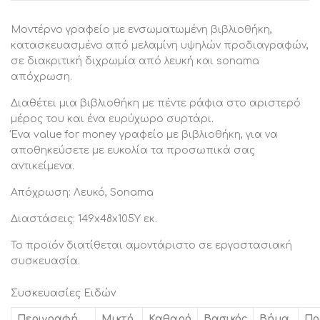
1
Τεμάχιο
ποσότητα
Μοντέρνο γραφείο με ενσωματωμένη βιβλιοθήκη,
κατασκευασμένο από μελαμίνη υψηλών προδιαγραφών,
σε διακριτική διχρωμία από λευκή και sonama
απόχρωση.
Διαθέτει μια βιβλιοθήκη με πέντε ράφια στο αριστερό
μέρος του και ένα ευρύχωρο συρτάρι.
Ένα value for money γραφείο με βιβλιοθήκη, για να
αποθηκεύσετε με ευκολία τα προσωπικά σας
αντικείμενα.
Απόχρωση: Λευκό, Sonama
Διαστάσεις: 149x48x105Y εκ.
Το προϊόν διατίθεται αμοντάριστο σε εργοστασιακή
συσκευασία.
Συσκευασίες Ειδών
Περιγραφή
Μικτό
Καθαρό
Βασικός
Βήμα
Πο