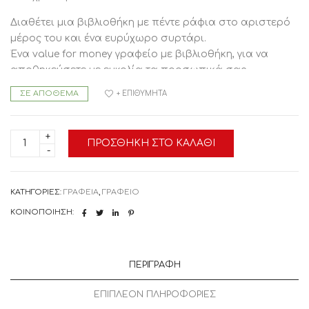
Διαθέτει μια βιβλιοθήκη με πέντε ράφια στο αριστερό
μέρος του και ένα ευρύχωρο συρτάρι.
Ένα value for money γραφείο με βιβλιοθήκη, για να
αποθηκεύσετε με ευκολία τα προσωπικά σας
αντικείμενα.
ΣΕ ΑΠΌΘΕΜΑ
+ ΕΠΙΘΥΜΗΤΆ
Απόχρωση: Λευκό, Sonama
HM8993.02
Διαστάσεις: 149x48x105Y εκ.
ΠΡΟΣΘΉΚΗ ΣΤΟ ΚΑΛΆΘΙ
ΓΡΑΦΕΙΟ
ΜΕΛΑΜΙΝΗΣ
Το προϊόν διατίθεται αμοντάριστο σε εργοστασιακή
ΜΕ
ΒΙΒΛΙΟΘΗΚΗ
συσκευασία.
HM8993.02
ΚΑΤΗΓΟΡΊΕΣ:
ΓΡΑΦΕΙΑ
,
ΓΡΑΦΕΙΟ
ΛΕΥΚΟ
SONAMA
ΚΟΙΝΟΠΟΊΗΣΗ:
149x48x105Y
εκ.
Με
αποθ/
κό
ΠΕΡΙΓΡΑΦΉ
χώρο
Με
συρτάρι
ΕΠΙΠΛΈΟΝ ΠΛΗΡΟΦΟΡΊΕΣ
,