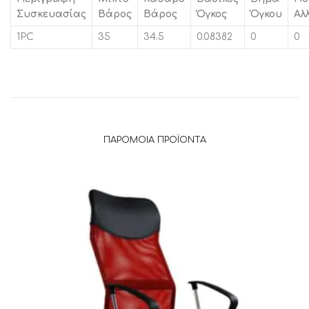
Συσκευασίας
Βάρος
Βάρος
Όγκος
Όγκου
Αλ
1PC
35
34.5
0.08382
0
0
ΠΑΡΌΜΟΙΑ ΠΡΟΪΌΝΤΑ