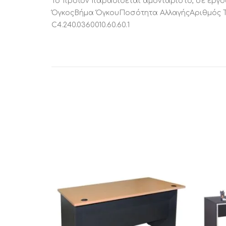
Το προϊόν παραδίδεται αμοντάριστο, σε ερ
ΌγκοςΒήμα ΌγκουΠοσότητα ΑλλαγήςΑριθμός Τεμ
C4.240.0360010.60.60.1