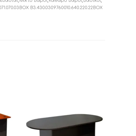
σκευασίαςΜικτό ΒάροςΚαθαρό ΒάροςΒασικός
.070.03BOX B3.430.0309760010.640.220.22BOX