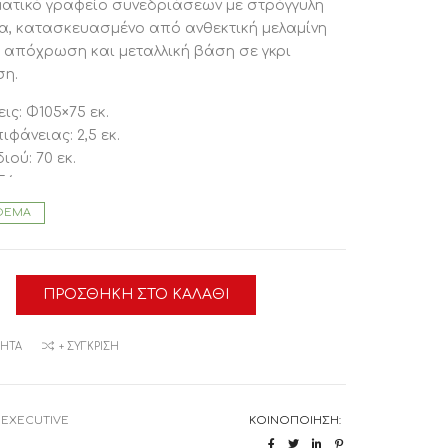
ατικό γραφείο συνεδριάσεων με στρόγγυλη
α, κατασκευασμένο από ανθεκτική μελαμίνη
 απόχρωση και μεταλλική βάση σε γκρι
η.
ις: Φ105×75 εκ.
φάνειας: 2,5 εκ.
ιού: 70 εκ.
56 εκ.
9 εκ.
ΘΕΜΑ
ήσεις:
ν παραδίδεται αμοντάριστο, σε
2
σιακή συσκευασία.
ΠΡΟΣΘΉΚΗ ΣΤΟ ΚΑΛΆΘΙ
ΙΑΣΕΩΝ
ΛΜΑΤΙΚΟ
ΜΗΤΆ
+ ΣΎΓΚΡΙΣΗ
2
Υ
:
EXECUTIVE
ΚΟΙΝΟΠΟΊΗΣΗ:
η