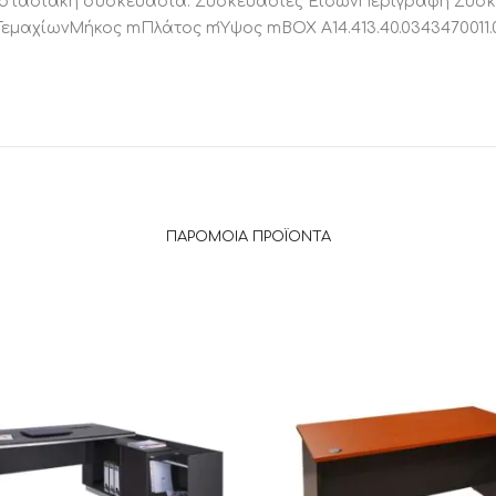
γοστασιακή συσκευασία. Συσκευασίες ΕιδώνΠεριγραφή Συ
αχίωνΜήκος mΠλάτος mΎψος mBOX A14.413.40.0343470011.071
ΠΑΡΌΜΟΙΑ ΠΡΟΪΌΝΤΑ