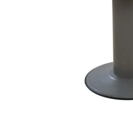
STATUS 
ΔΙΑΦΟΡΑ
ECON
Pocket spring
Continuous spring
Μαξιλάρια
Ανωστρωματα
Ορθοπεδικα
Ανατομικα
Bonnell spring