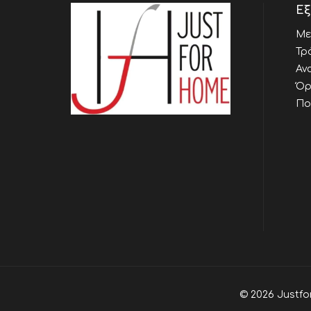
Εξ
Με
Τρ
Αν
Όρ
Πο
© 2026 Justfo