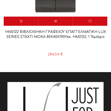
HM2122 ΒΙΒΛΙΟΘΗΚΗ ΓΡΑΦΕΙΟΥ ΕΠΑΓΓΕΛΜΑΤΙΚΗ LUX
SERIES ΣΤΑΧΤΙ ΜΟΚΑ 80X40X190Υεκ. HM2122, 1 Τεμάχιο
284,54
€