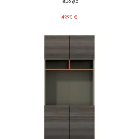
Τεμάχιο
49,90
€