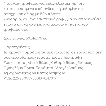
Ντουλάπι γραφείου για επαγγελματική χρήση,
κατασκευασμένο από ανθεκτική μελαμίνη σε
απόχρωση οξιάς με δύο πόρτες,
κλειδαριά, και ένα εσωτερικό ράφι, για να αποθηκεύεις
έντυπα και τα καθημερινά μικροαντικείμενα του
γραφείου σου.
Διαστάσεις: 60x46x75 εκ.
Παρατηρήσεις:
Το προϊόν παραδίδεται αμοντάριστο, σε εργοστασιακή
συσκευασία. Συσκευασίες ΕιδώνΠεριγραφή
ΣυσκευασίαςΜικτό ΒάροςΚαθαρό ΒάροςΒασικός
ΌγκοςΒήμα ΌγκουΠοσότητα ΑλλαγήςΑριθμός
ΤεμαχίωνΜήκος mΠλάτος mΎψος m1
PC26.225.20.055930010.70.470.17