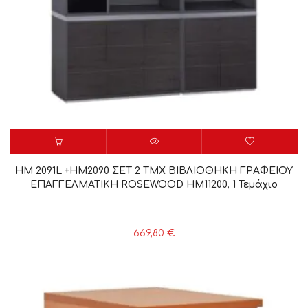
HM 2091L +HM2090 ΣΕΤ 2 ΤΜΧ ΒΙΒΛΙΟΘΗΚΗ ΓΡΑΦΕΙΟΥ
ΕΠΑΓΓΕΛΜΑΤΙΚΗ ROSEWOOD HM11200, 1 Τεμάχιο
669,80
€