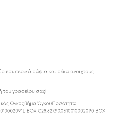
α
δύο εσωτερικά ράφια και δέκα ανοιχτούς
ή του γραφείου σας!
σικός ΌγκοςΒήμα ΌγκουΠοσότητα
10002091L BOX C28.827.90.0510010002090 BOX