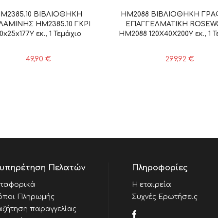
M2385.10 ΒΙΒΛΙΟΘΗΚΗ
HM2088 ΒΙΒΛΙΟΘΗΚΗ ΓΡΑ
ΑΜΙΝΗΣ HM2385.10 ΓΚΡΙ
ΕΠΑΓΓΕΛΜΑΤΙΚΗ ROSE
0x25x177Υ εκ., 1 Τεμάχιο
HM2088 120Χ40Χ200Υ εκ., 1 
49,90
€
299,92
€
υπηρέτηση Πελατών
Πληροφορίες
ταφορικά
Η εταιρεία
όποι Πληρωμής
Συχνές Ερωτήσεις
αζήτηση παραγγελίας