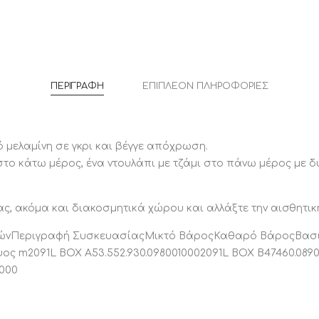
ποσότητ
ΠΕΡΙΓΡΑΦΉ
ΕΠΙΠΛΈΟΝ ΠΛΗΡΟΦΟΡΊΕΣ
 μελαμίνη σε γκρι και βέγγε απόχρωση.
στο κάτω μέρος, ένα ντουλάπι με τζάμι στο πάνω μέρος με 
ας, ακόμα και διακοσμητικά χώρου και αλλάξτε την αισθητικ
 ΕιδώνΠεριγραφή ΣυσκευασίαςΜικτό ΒάροςΚαθαρό ΒάροςΒα
 m2091L BOX A53.552.930.0980010002091L BOX B47460.08900
1000