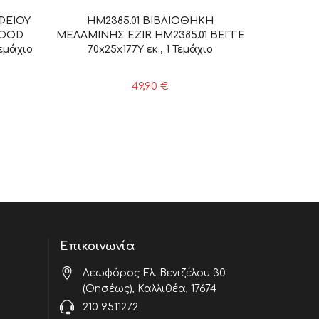
ΦΕΙΟΥ
HM2385.01 ΒΙΒΛΙΟΘΗΚΗ
WOOD
ΜΕΛΑΜΙΝΗΣ EZIR HM2385.01 ΒΕΓΓΕ
Τεμάχιο
70x25x177Υ εκ., 1 Τεμάχιο
49,90
€
Επικοινωνία
Λεωφόρος Ελ. Βενιζέλου 30
(Θησέως), Καλλιθέα, 17674
210 9511272