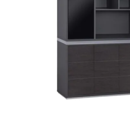
STATUS 
ΔΙΑΦΟΡΑ
ECON
Pocket spring
Continuous spring
Μαξιλάρια
Ανωστρωματα
Ορθοπεδικα
Ανατομικα
Bonnell spring