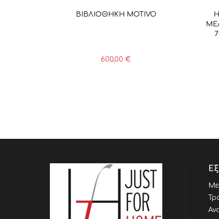
ΒΙΒΛΙΟΘΗΚΗ MOTIVO
H
ΜΕΛ
7
600,00
€
Εξ
Με
Τρ
Αν