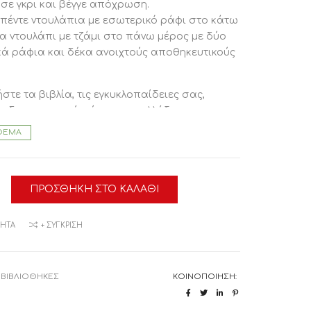
 σε γκρι και βέγγε απόχρωση.
 πέντε ντουλάπια με εσωτερικό ράφι στο κάτω
να ντουλάπι με τζάμι στο πάνω μέρος με δύο
ά ράφια και δέκα ανοιχτούς αποθηκευτικούς
στε τα βιβλία, τις εγκυκλοπαίδειες σας,
ι διακοσμητικά χώρου και αλλάξτε την
ή του γραφείου σας!
ΘΕΜΑ
ς: 201,5x40x200 εκ.
ΠΡΟΣΘΉΚΗ ΣΤΟ ΚΑΛΆΘΙ
ΜΗΤΆ
+ ΣΎΓΚΡΙΣΗ
ΗΚΗ
Υ
ΛΜΑΤΙΚΗ
OD
:
ΒΙΒΛΙΟΘΉΚΕΣ
ΚΟΙΝΟΠΟΊΗΣΗ: