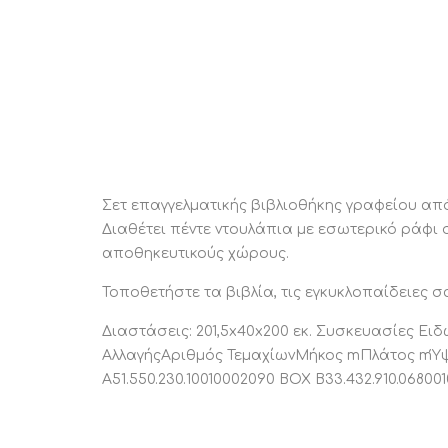
Σετ επαγγελματικής βιβλιοθήκης γραφείου από
Διαθέτει πέντε ντουλάπια με εσωτερικό ράφι 
αποθηκευτικούς χώρους.
Τοποθετήστε τα βιβλία, τις εγκυκλοπαίδειες σ
Διαστάσεις: 201,5x40x200 εκ. Συσκευασίες
ΑλλαγήςΑριθμός ΤεμαχίωνΜήκος mΠλάτος mΎψος
A51.550.230.10010002090 BOX B33.432.910.06800