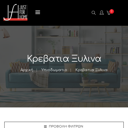
0
Κρεβατια Ξυλινα
Αρχική
Υπνοδωματιο
Κρεβατια Ξυλινα
ΠΡΟΒΟΛΉ ΦΊΛΤΡΩΝ