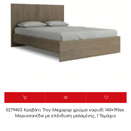
0279403 Κρεβάτι Troy Megapap χρώμα καρυδί 140×190εκ.
Μοριοσανίδα με επένδυση μελαμίνης, 1 Τεμάχιο