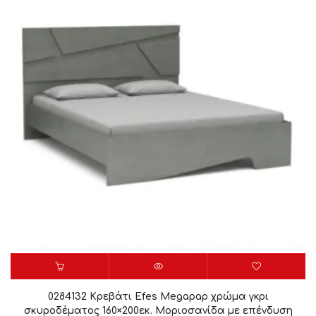
0284132 Κρεβάτι Efes Megapap χρώμα γκρι
σκυροδέματος 160×200εκ. Μοριοσανίδα με επένδυση