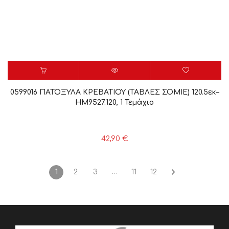
0599016 ΠΑΤΟΞΥΛΑ ΚΡΕΒΑΤΙΟΥ (ΤΑΒΛΕΣ ΣΟΜΙΕ) 120.5εκ–
HM9527.120, 1 Τεμάχιο
42,90
€
…
1
2
3
11
12