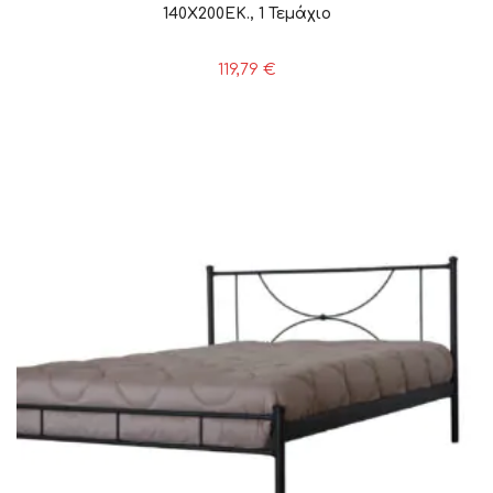
140Χ200ΕΚ., 1 Τεμάχιο
119,79
€