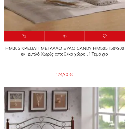
HM305 ΚΡΕΒΑΤΙ ΜΕΤΑΛΛΟ ΞΥΛΟ CANDY HM305 150×200
εκ. Διπλό Χωρίς αποθ/κό χώρο , 1 Τεμάχιο
124,90
€